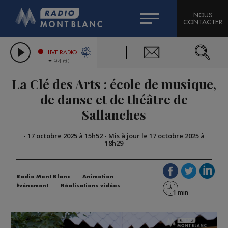
HOROSCOPE
CITIZEN MACHINERY
NOUS
CONTACTER
COMPAGNIE DU MONT-BLANC
LES CHRONIQUES DE L'EXPERT
GRAND MASSIF DOMAINES SKIABLES
LIVE RADIO
94.60
BORINI
La Clé des Arts : école de musique,
BIGARD
de danse et de théâtre de
Sallanches
-
17 octobre 2025 à 15h52
-
Mis à jour le 17 octobre 2025 à
18h29
Radio Mont Blanc
Animation
Événement
Réalisations vidéos