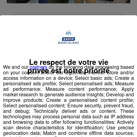
Stéphane Granzotto, photographe
Le respect de votre vie
We and our
partners
do the following data processing based
privée est notre priorité
on your consent and/or our legitimate interest: Store and/or
access information on a device; Select basic ads; Create a
personalised ads profile; Select personalised ads; Measure
ad performance; Measure content performance; Apply
market research to generate audience insights; Develop and
improve products; Create a personalised content profile;
Select personalised content; Ensure security, prevent fraud,
and debug; Technically deliver ads or content. These
technologies may process personal data such as IP address
and browsing data to offer following functionalities: Actively
scan device characteristics for identification; Use precise
geolocation data; Match and combine offline data sources;