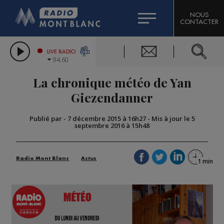
HOROSCOPE
CITIZEN MACHINERY
NOUS
CONTACTER
COMPAGNIE DU MONT-BLANC
LES CHRONIQUES DE L'EXPERT
GRAND MASSIF DOMAINES SKIABLES
LIVE RADIO
94.60
BORINI
La chronique météo de Yan
BIGARD
Giezendanner
Publié par
-
7 décembre 2015 à 16h27
-
Mis à jour le 5
septembre 2016 à 15h48
Radio Mont Blanc
Actus