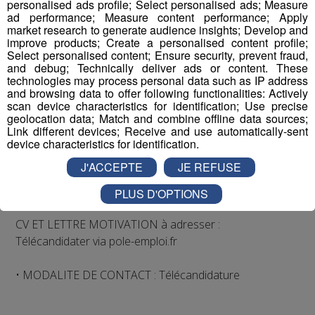
personalised ads profile; Select personalised ads; Measure
- le respect des procédures en général et de caisse
ad performance; Measure content performance; Apply
particulièrement, etc...
market research to generate audience insights; Develop and
- le nettoyage de la caisse et du casier en fin de poste.
improve products; Create a personalised content profile;
Select personalised content; Ensure security, prevent fraud,
Avantages : prime annuelle au bout d'un an ainsi qu'une
and debug; Technically deliver ads or content. These
participation aux bénéfices
technologies may process personal data such as IP address
2 postes à pourvoir rapidement.
and browsing data to offer following functionalities: Actively
scan device characteristics for identification; Use precise
geolocation data; Match and combine offline data sources;
MODE DE CONTACT
Link different devices; Receive and use automatically-sent
device characteristics for identification.
• NUMERO OFFRE POLE EMPLOI : 034RDWL
J'ACCEPTE
JE REFUSE
• NOM ENTREPRISE :
PASSYDIS S.A.S. SUPER U PASSY
PLUS D'OPTIONS
CV ET LETTRE MOTIVATION à adresser :
Télécandidater via pole-emploi.fr
• MODALITE DE CONTACT : Télécandidature