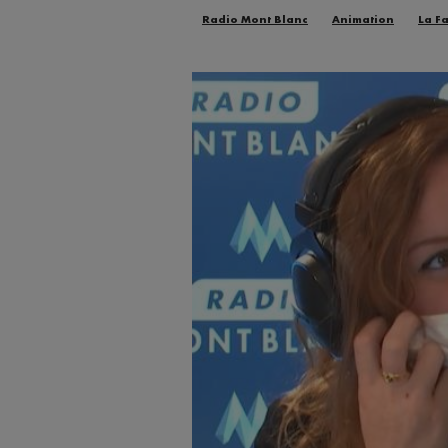
Radio Mont Blanc
Animation
La F