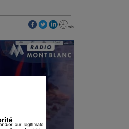
rité
nd/or our legitimate