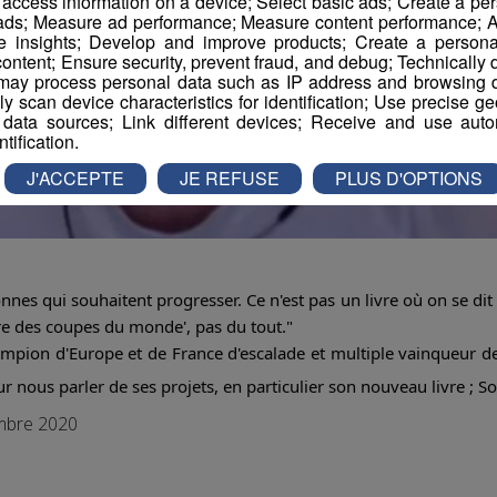
r access information on a device; Select basic ads; Create a per
 ads; Measure ad performance; Measure content performance; A
e insights; Develop and improve products; Create a personali
ontent; Ensure security, prevent fraud, and debug; Technically d
ay process personal data such as IP address and browsing da
vely scan device characteristics for identification; Use precise g
 data sources; Link different devices; Receive and use autom
ntification.
J'ACCEPTE
JE REFUSE
PLUS D'OPTIONS
nnes qui souhaitent progresser. Ce n'est pas un livre où on se dit 
ire des coupes du monde', pas du tout."
ampion d'Europe et de France d'escalade et multiple vainqueur d
r nous parler de ses projets, en particulier son nouveau livre ; S
embre 2020