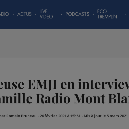
LIVE
ECO
ADIO
ACTUS
PODCASTS
VIDÉO
TREMPLIN
euse EMJI en intervie
amille Radio Mont Bla
 par Romain Bruneau
-
26 février 2021 à 15h51
-
Mis à jour le 5 mars 2021