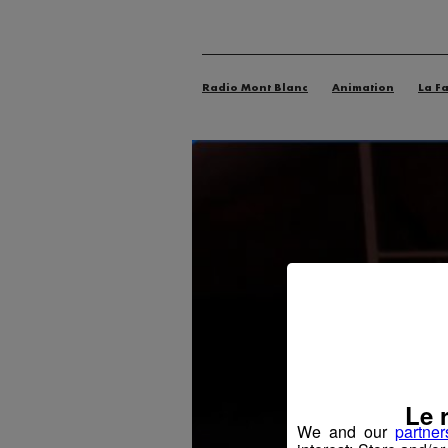
Radio Mont Blanc
Animation
La F
Le 
We and our
partner