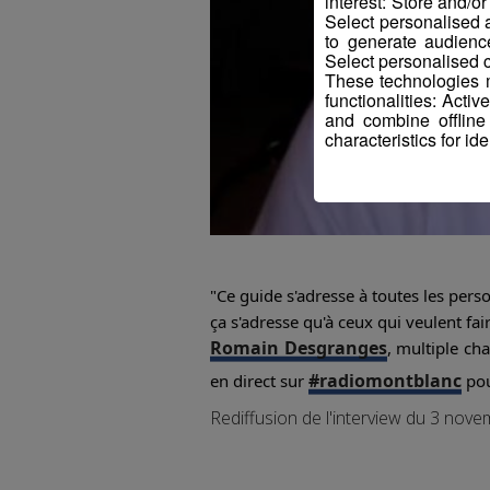
interest: Store and/o
Select personalised
to generate audienc
Select personalised c
These technologies m
functionalities: Acti
and combine offline
characteristics for ide
"Ce guide s'adresse à toutes les perso
ça s'adresse qu'à ceux qui veulent fa
Romain Desgranges
, multiple ch
#radiomontblanc
en direct sur
pou
Rediffusion de l'interview du 3 nov