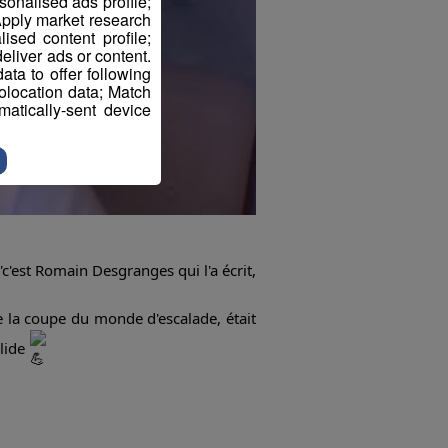
sonalised ads profile;
pply market research
sed content profile;
eliver ads or content.
ta to offer following
eolocation data; Match
atically-sent device
'c'est Romain Desgranges qui l'a écrit,
e la coupe du monde d'escalade, était
olide