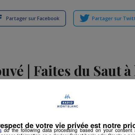
Partager sur Facebook
Partager sur Twit
vé | Faites du Saut à l
en vélo avec Jessica !
La rédaction Montblanclive
-
27 juin 2018 à 10h00
-
Mis à jour le 16 août 
respect de votre vie privée est notre prio
imation
La Matinale des Super Lève-Tôt
Découverte
s
do the following data processing based on your consent a