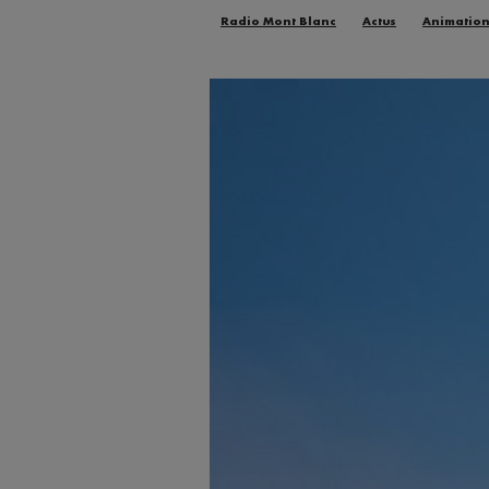
Radio Mont Blanc
Actus
Animatio