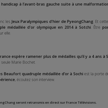
handicap à l’avant-bras gauche suite à une malformation
onc les
Jeux Paralympiques d'hier de PyeongChang
. Et cet
ple médaillée d'or olympique en 2014 à Sotchi
. Être
po
r elle.
France espère ramener plus de médailles qu’il y a 4 ans à 
a seule Marie Bochet.
es Beaufort quadruple médaillée d’or à Sochi
est la porte d
périence
, écoutez son interview.
ongChang seront retransmis en direct sur France Télévisions.