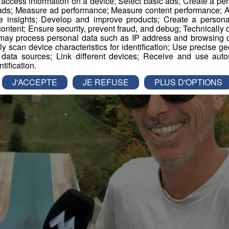
r access information on a device; Select basic ads; Create a per
 ads; Measure ad performance; Measure content performance; A
e insights; Develop and improve products; Create a personali
ontent; Ensure security, prevent fraud, and debug; Technically d
ay process personal data such as IP address and browsing da
vely scan device characteristics for identification; Use precise g
 data sources; Link different devices; Receive and use autom
ntification.
J'ACCEPTE
JE REFUSE
PLUS D'OPTIONS