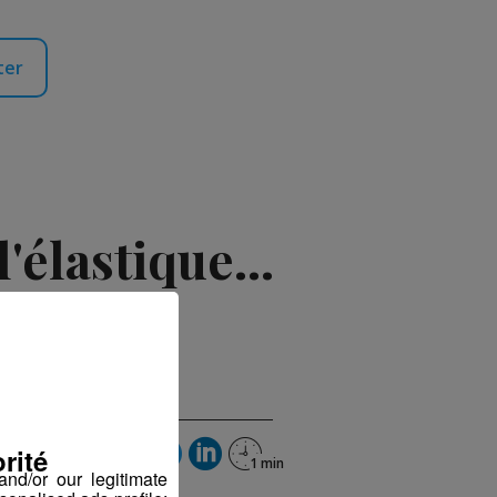
ter
'élastique...
2018 à 15h34
rité
nd/or our legitimate