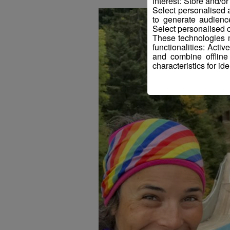
interest: Store and/o
Select personalised
to generate audienc
Select personalised c
These technologies m
functionalities: Acti
and combine offline
characteristics for ide