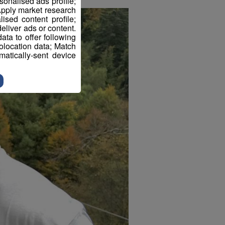
sonalised ads profile;
pply market research
sed content profile;
eliver ads or content.
ta to offer following
eolocation data; Match
atically-sent device