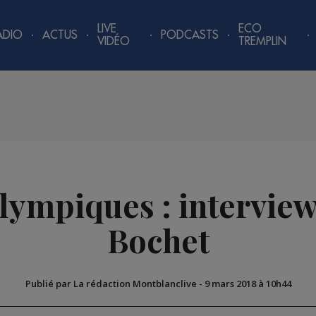
LIVE
ECO
ADIO
ACTUS
PODCASTS
VIDÉO
TREMPLIN
lympiques : intervie
Bochet
Publié par La rédaction Montblanclive
-
9 mars 2018 à 10h44