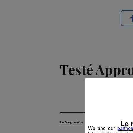
Testé Approu
Publié par 
Le 
Le Magazine
Radio Mont Blanc
An
We and our
partner