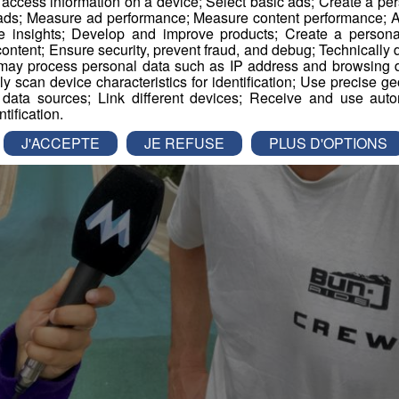
r access information on a device; Select basic ads; Create a per
 ads; Measure ad performance; Measure content performance; A
e insights; Develop and improve products; Create a personali
ontent; Ensure security, prevent fraud, and debug; Technically d
ay process personal data such as IP address and browsing da
vely scan device characteristics for identification; Use precise g
 data sources; Link different devices; Receive and use autom
ntification.
J'ACCEPTE
JE REFUSE
PLUS D'OPTIONS