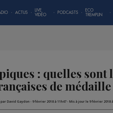
LIVE
ECO
ADIO
ACTUS
PODCASTS
VIDÉO
TREMPLIN
iques : quelles sont 
rançaises de médaille
é par David Gaydon
-
9 février 2018 à 11h47
-
Mis à jour le 9 février 2018 