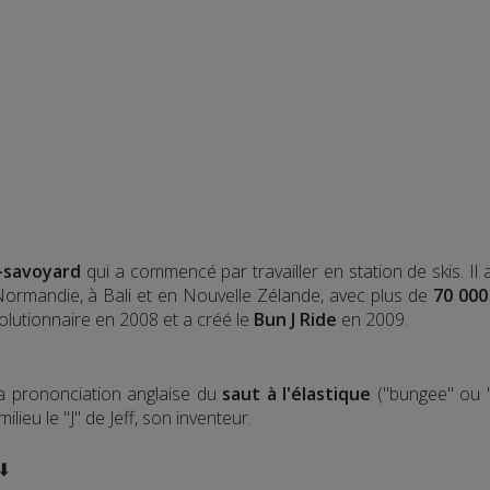
-savoyard
qui a commencé par travailler en station de skis. Il
 Normandie, à Bali et en Nouvelle Zélande, avec plus de
70 000
olutionnaire en 2008 et a créé le
Bun J Ride
en 2009.
la prononciation anglaise du
saut à l'élastique
("bungee" ou "
lieu le "J" de Jeff, son inventeur.
 ⬇