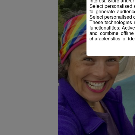
interest: Store and/o
Select personalised
to generate audienc
Select personalised c
These technologies m
functionalities: Acti
and combine offline
characteristics for ide