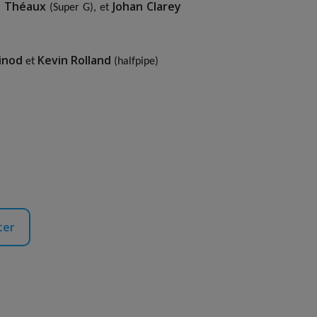
n Théaux
Johan Clarey
(Super G), et
inod
Kevin Rolland
et
(halfpipe)
ter