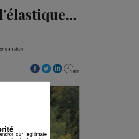
'élastique...
2018 à 15h34
rité
nd/or our legitimate