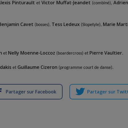
lexis Pinturault
Victor Muffat-Jeandet
Adrie
et
(combiné),
Benjamin Cavet
Tess Ledeux
Marie Mart
(bosses),
(Slopetyle),
h
Nelly Moenne-Loccoz
Pierre Vaultier
et
(boardercross) et
.
adakis
Guillaume Cizeron
et
(programme court de danse).
Partager sur Facebook
Partager sur Twit