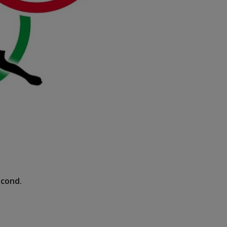
scond
.