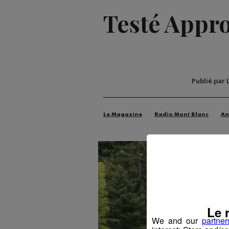
Testé Approu
Publié par 
Le Magazine
Radio Mont Blanc
An
Le 
We and our
partner