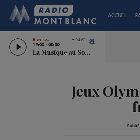
ACCUEIL
R
94.60
LIVE RADIO
19:00 - 00:00
La Musique au Sommet
Jeux Olymp
f
Publi