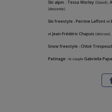
Ski alpin
Tessa Worley
A
:
(Géant),
(descente).
Ski freestyle
Perrine Laffont
:
et
Jean-Frédéric Chapuis
et
(skicross).
Snow freestyle
Chloé Trespeuc
:
Patinage
Gabriella Pap
: le couple