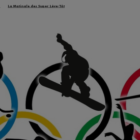
n
La Matinale des Super Lève-Tôt