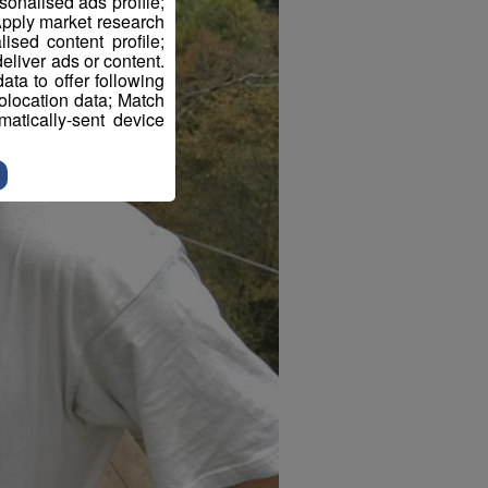
sonalised ads profile;
pply market research
sed content profile;
eliver ads or content.
ta to offer following
eolocation data; Match
atically-sent device