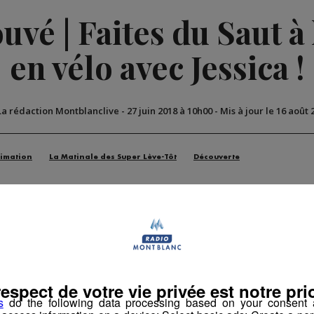
vé | Faites du Saut à l
en vélo avec Jessica !
La rédaction Montblanclive
-
27 juin 2018 à 10h00
-
Mis à jour le 16 août 
imation
La Matinale des Super Lève-Tôt
Découverte
respect de votre vie privée est notre prio
s
do the following data processing based on your consent a