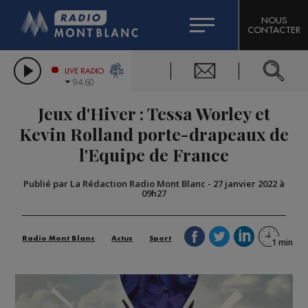
HOROSCOPE
CITIZEN MACHINERY
NOUS
CONTACTER
COMPAGNIE DU MONT-BLANC
LES CHRONIQUES DE L'EXPERT
GRAND MASSIF DOMAINES SKIABLES
LIVE RADIO
94.60
BORINI
Jeux d'Hiver : Tessa Worley et
BIGARD
Kevin Rolland porte-drapeaux de
l'Equipe de France
Publié par La Rédaction Radio Mont Blanc
-
27 janvier 2022 à
09h27
Radio Mont Blanc
Actus
Sport