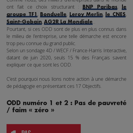
ont fait ce choix structurant :
,
BNP Paribas
le
,
,
,
,
groupe TF1
Bonduelle
Leroy Merlin
le CNES
,
...
Saint-Gobain
AG2R La Mondiale
Pourtant, si ces ODD sont de plus en plus connus dans
le milieu de l’entreprise, une telle démarche est encore
trop peu connue du grand public.
Selon un sondage 4D / WECF / France-Harris Interactive,
datant de juin 2020, seuls 15 % des Français savent
expliquer ce que sont les ODD.
C’est pourquoi nous lions notre action à une démarche
de pédagogie en présentant ces 17 Objectifs.
ODD numéro 1 et 2 : Pas de pauvreté
/ faim « zéro »