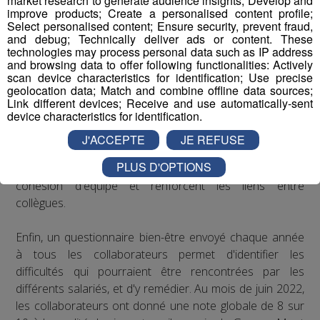
market research to generate audience insights; Develop and
improve products; Create a personalised content profile;
Select personalised content; Ensure security, prevent fraud,
Concernant le bien-être au travail, le Groupe Mont Blanc
and debug; Technically deliver ads or content. These
Médias organise depuis plusieurs années des
technologies may process personal data such as IP address
and browsing data to offer following functionalities: Actively
séminaires d’entreprise qui permettent à ses
scan device characteristics for identification; Use precise
collaborateurs de partager des moments conviviaux qui
geolocation data; Match and combine offline data sources;
sortent du cadre formel du travail. De plus, il est
Link different devices; Receive and use automatically-sent
device characteristics for identification.
régulièrement proposé aux salariés de participer à des
événements festifs (rencontres sportives avec les clubs
J'ACCEPTE
JE REFUSE
partenaires comme les Pionniers de Chamonix ou le FC
PLUS D'OPTIONS
Annecy, festivals de musique...) qui accroissent la
cohésion d'équipe et renforcent les liens entre
collègues.
Enfin, un questionnaire bien-être envoyé chaque année
à tous les collaborateurs permet d'identifier les
difficultés qui pourraient être rencontrées par les
différents salariés, et d'y remédier. Au mois de juin 2022,
les collaborateurs ont donné une note globale de 8 sur