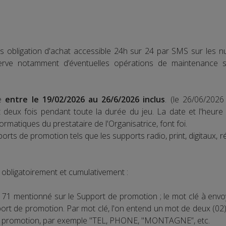
s obligation d'achat accessible 24h sur 24 par SMS sur les 
rve notamment d’éventuelles opérations de maintenance su
te
entre le 19/02/2026 au 26/6/2026 inclus
. (le 26/06/202
oit deux fois pendant toute la durée du jeu. La date et l'heur
rmatiques du prestataire de l'Organisatrice, font foi.
orts de promotion tels que les supports radio, print, digitaux, r
t obligatoirement et cumulativement :
 71 mentionné sur le Support de promotion ; le mot clé à env
t de promotion. Par mot clé, l'on entend un mot de deux (02) 
 de promotion, par exemple "TEL, PHONE, "MONTAGNE”, etc.