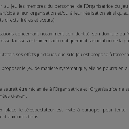
r au Jeu les membres du personnel de l’Organisatrice du J
rticipé à leur organisation et/ou à leur réalisation ainsi qu'a
 directs, frères et sœurs).
ications concernant notamment son identité, son domicile ou l’ef
dresse fausses entraînent automatiquement l’annulation de la par
tefois ses effets juridiques que si le Jeu est proposé à l’antenn
e proposer le Jeu de manière systématique, elle ne pourra en au
saurait être réclamée à l’Organisatrice et l’Organisatrice ne s
nées ci-avant.
n place, le téléspectateur est invité à participer pour tent
ent aux indications