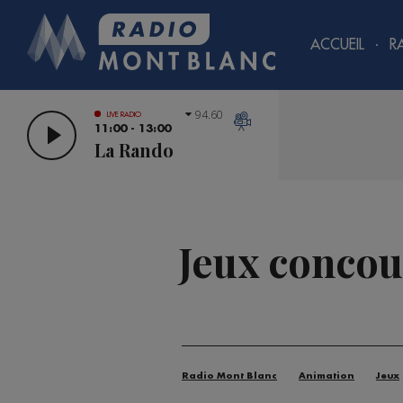
ACCUEIL
R
94.60
LIVE RADIO
11:00 - 13:00
La Rando
Jeux concou
Radio Mont Blanc
Animation
Jeux