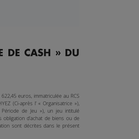
E DE CASH » DU
 622,45 euros, immatriculée au RCS
Z (Ci-après l’ « Organisatrice »),
Période de Jeu »), un jeu intitulé
 obligation d’achat de biens ou de
ation sont décrites dans le présent