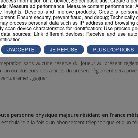
r access information on a device; Select basic ads; Create a per
 ads; Measure ad performance; Measure content performance; A
e insights; Develop and improve products; Create a personali
ice Mobile Terminated)
: s’entend d’un SMS reçu sur le télép
ontent; Ensure security, prevent fraud, and debug; Technically d
ay process personal data such as IP address and browsing da
les supports sur lesquels sont promus le présent Jeu et décrit d
vely scan device characteristics for identification; Use precise g
 data sources; Link different devices; Receive and use autom
ntification.
J'ACCEPTE
JE REFUSE
PLUS D'OPTIONS
’acceptation sans aucune réserve du Joueur au présent règle
l'un ou plusieurs des articles du présent règlement sera privé d
 éventuellement gagner.
toute personne physique majeure résidant en France mét
st titulaire à la fois d'un abonnement téléphonique et d'un t