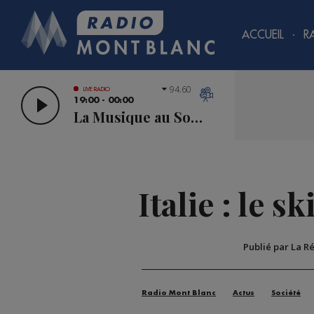
ACCUEIL
R
94.60
LIVE RADIO
19:00 - 00:00
La Musique au Sommet
Italie : le 
Publié par La R
Radio Mont Blanc
Actus
Société