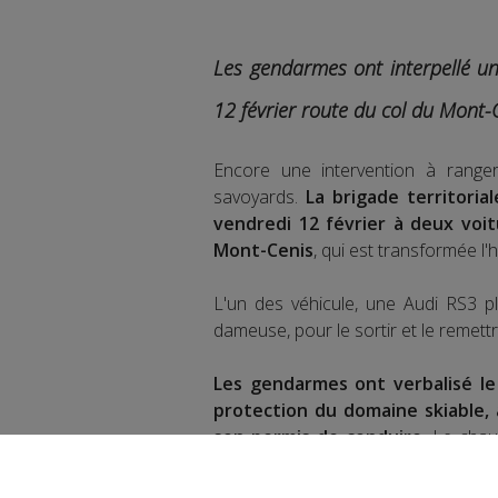
Les gendarmes ont interpellé un 
12 février route du col du Mont-C
Encore une intervention à ranger
savoyards.
La brigade territori
vendredi 12 février à deux voit
Mont-Cenis
, qui est transformée l'h
L'un des véhicule, une Audi RS3 pla
dameuse, pour le sortir et le remettr
Les gendarmes ont verbalisé l
protection du domaine skiable, 
son permis de conduire.
Le chauff
d'un dépistage aux stupéfiants. Son 