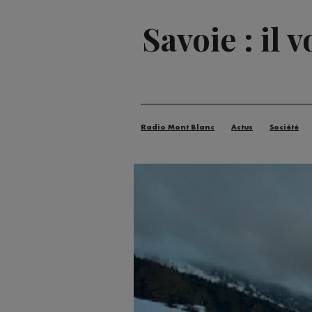
Savoie : il v
Radio Mont Blanc
Actus
Société