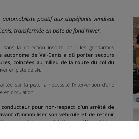
automobiliste positif aux stupéfiants vendredi
enis, transformée en piste de fond l’hiver.
 dans la collection insolite pour les gendarmes
ale autonome de Val-Cenis a dû porter secours
ures, coincées au milieu de la route du col du
iver en piste de ski.
ntée sur la piste, a nécessité l'intervention d'une
e en circulation.
e conducteur pour non-respect d'un arrêté de
avant d'immobiliser son véhicule et de retenir
eur marseillais a en effet été contrôlé positif lors
permis a été retenu et son véhicule immobilisé.