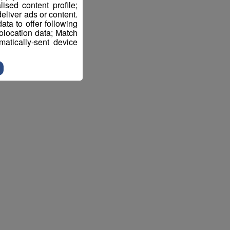
sed content profile;
eliver ads or content.
ta to offer following
eolocation data; Match
atically-sent device