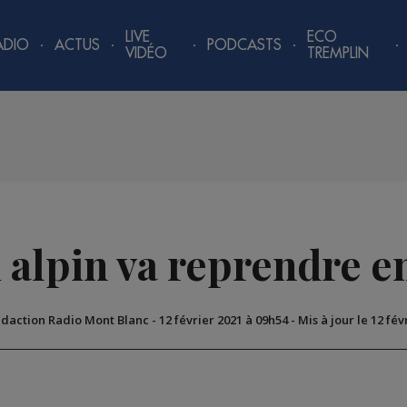
LIVE
ECO
ADIO
ACTUS
PODCASTS
VIDÉO
TREMPLIN
ski alpin va reprendre
édaction Radio Mont Blanc
-
12 février 2021 à 09h54
-
Mis à jour le 12 fév