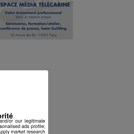
rité
nd/or our legitimate
sonalised ads profile;
pply market research