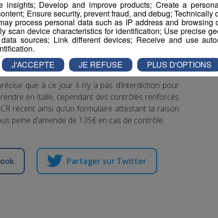
fait MBU année Professionnel Guides seront
e insights; Develop and improve products; Create a personali
ontent; Ensure security, prevent fraud, and debug; Technically d
et sur présentation du forfait en cours de
ay process personal data such as IP address and browsing da
forfaits MBU séjour, saison et année ne seront pas
vely scan device characteristics for identification; Use precise g
 data sources; Link different devices; Receive and use autom
ntification.
J'ACCEPTE
JE REFUSE
PLUS D'OPTIONS
cise que à ce jour il n’y a pas d’interdiction pour
 rendre en Italie, cependant des contrôles renforcés
PCR récent ainsi qu’un formulaire attestant la raison
ous peine d’amende de 135€ en cas de contrôle.
book
Partager sur Twitter