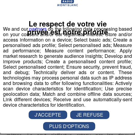
Bun J
Quoi ?
Le nom
Bun J Ride
est inspiré de la prononciation
Le respect de votre vie
anglaise du
saut à l'élastique
("bungee" ou "bungy")
We and our
partners
do the following data processing based
auquel s'ajoute le "ride" du mouvement et de la liberté,
privée est notre priorité
on your consent and/or our legitimate interest: Store and/or
avec au milieu le "J" de Jeff, son inventeur.
access information on a device; Select basic ads; Create a
personalised ads profile; Select personalised ads; Measure
Écoutez l'interview de son créateur ⬇
ad performance; Measure content performance; Apply
market research to generate audience insights; Develop and
improve products; Create a personalised content profile;
mp3
Select personalised content; Ensure security, prevent fraud,
and debug; Technically deliver ads or content. These
technologies may process personal data such as IP address
and browsing data to offer following functionalities: Actively
Vous l'avez compris, le
Bun J Ride
combine les
scan device characteristics for identification; Use precise
techniques du
saut de tremplin
, du
saut à l'élastique
geolocation data; Match and combine offline data sources;
Link different devices; Receive and use automatically-sent
et de la
tyrolienne
. Le sauteur est équipé à la taille d'un
device characteristics for identification.
harnais relié, de chaque côté, à deux
élastiques
J'ACCEPTE
JE REFUSE
mobiles
. Placé en haut du
tremplin
sur l'accessoire
d'envol de son choix, le sauteur effectue une prise d'élan
PLUS D'OPTIONS
d'environ 30 mètres qui débouche sur un vide de 40