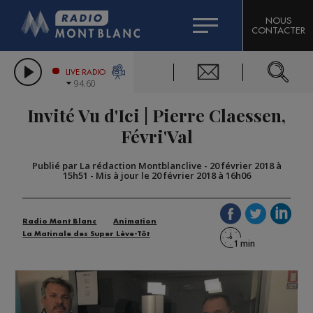
HOROSCOPE
CITIZEN MACHINERY
NOUS
CONTACTER
COMPAGNIE DU MONT-BLANC
LES CHRONIQUES DE L'EXPERT
GRAND MASSIF DOMAINES SKIABLES
LIVE RADIO
94.60
BORINI
Invité Vu d'Ici | Pierre Claessen,
BIGARD
Févri'Val
Publié par La rédaction Montblanclive
-
20 février 2018 à
15h51
-
Mis à jour le 20 février 2018 à 16h06
Radio Mont Blanc
Animation
La Matinale des Super Lève-Tôt