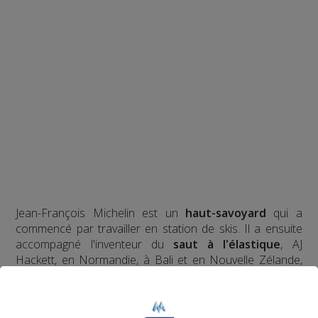
Jean-François Michelin est un
haut-savoyard
qui a
commencé par travailler en station de skis. Il a ensuite
accompagné l'inventeur du
saut à l'élastique
, AJ
Hackett, en Normandie, à Bali et en Nouvelle Zélande,
avec plus de
70 000 sauts
à son actif. Il a eu l'idée d'un
tremplin de saut à l'élastique
révolutionnaire en 2008
et a créé le
Bun J Ride
en 2009.