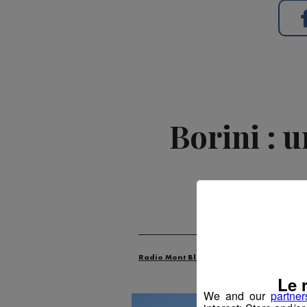
Borini : 
Radio Mont Blanc
Animation
Évén
Le 
We and our
partner