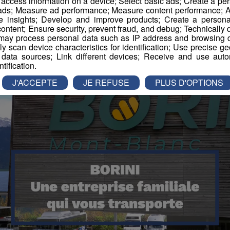
r access information on a device; Select basic ads; Create a per
 ads; Measure ad performance; Measure content performance; A
e insights; Develop and improve products; Create a personali
ontent; Ensure security, prevent fraud, and debug; Technically d
ay process personal data such as IP address and browsing da
vely scan device characteristics for identification; Use precise g
 data sources; Link different devices; Receive and use autom
ntification.
J'ACCEPTE
JE REFUSE
PLUS D'OPTIONS