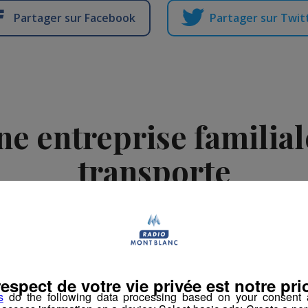
Partager sur Facebook
Partager sur Twit
une entreprise familial
transporte
-
14 mai 2025 à 18h15
-
Mis à jour le 3 juin 2025 à 13h10
ement
Réalisations vidéos
respect de votre vie privée est notre prio
s
do the following data processing based on your consent a