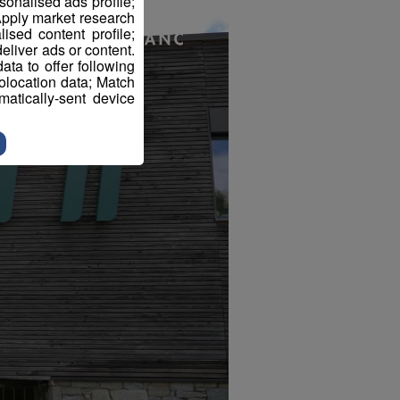
sonalised ads profile;
pply market research
sed content profile;
eliver ads or content.
ta to offer following
eolocation data; Match
atically-sent device