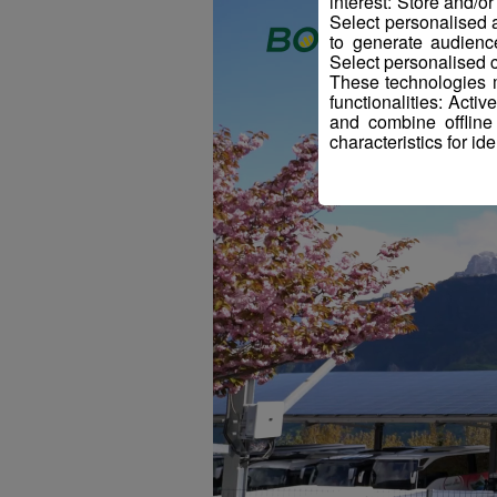
interest: Store and/o
Select personalised
to generate audienc
Select personalised c
These technologies m
functionalities: Acti
and combine offline
characteristics for ide