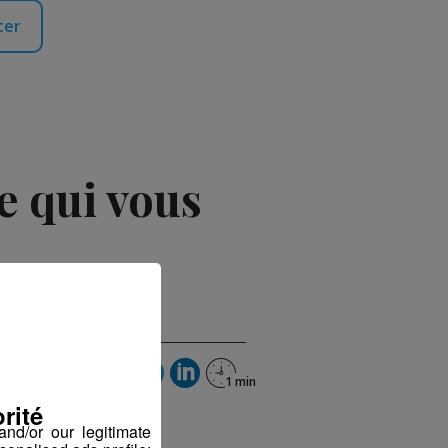
ter
e qui vous
rité
nd/or our legitimate