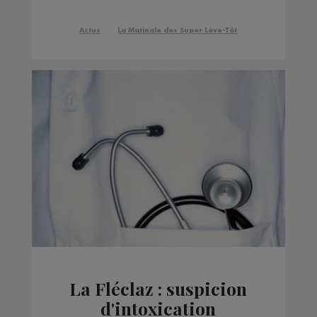
de ski de bosses félicite
Perrine Laffont
Actus
La Matinale des Super Lève-Tôt
La Fléclaz : suspicion
d'intoxication