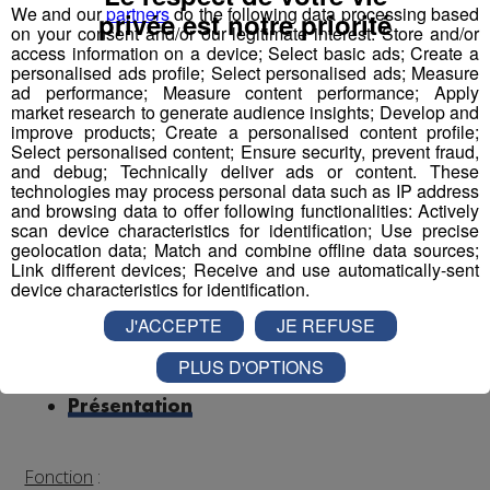
We and our
partners
do the following data processing based
privée est notre priorité
Autre diplôme accepté : Moniteur-Educateur.
on your consent and/or our legitimate interest: Store and/or
> poste à pourvoir dès que possible
access information on a device; Select basic ads; Create a
personalised ads profile; Select personalised ads; Measure
ad performance; Measure content performance; Apply
Conditions
:
market research to generate audience insights; Develop and
improve products; Create a personalised content profile;
CDI, 35h hebdomadaires, travail 1 weekend /2
Select personalised content; Ensure security, prevent fraud,
(prime les dimanches travaillés)
and debug; Technically deliver ads or content. These
technologies may process personal data such as IP address
Rémunération base conventionnelle CCN 1966,
and browsing data to offer following functionalities: Actively
salaire brut mensuel (indicatif de base, ancienneté
scan device characteristics for identification; Use precise
et diplôme pris en compte) : 2 000€
geolocation data; Match and combine offline data sources;
Link different devices; Receive and use automatically-sent
Mutuelle prise en charge à 90% par l’employeur
device characteristics for identification.
Financement VAE et formations par l’employeur,
J'ACCEPTE
JE REFUSE
avantages œuvres sociales, cycle de travail en 2
semaines (1 semaine 5 jours et 1 semaine 4 jours
PLUS D'OPTIONS
travaillés)...
Présentation
Fonction
: