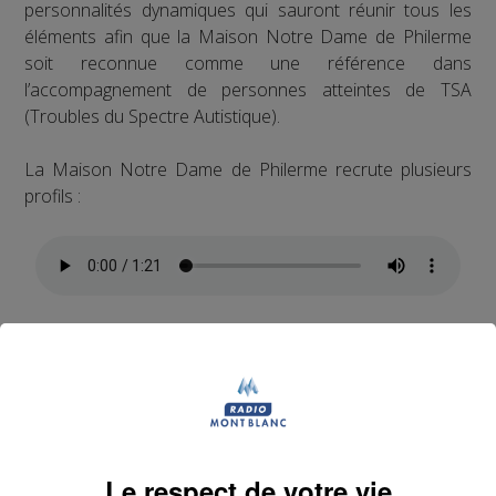
personnalités dynamiques qui sauront réunir tous les
éléments afin que la Maison Notre Dame de Philerme
soit reconnue comme une référence dans
l’accompagnement de personnes atteintes de TSA
(Troubles du Spectre Autistique).
La Maison Notre Dame de Philerme recrute plusieurs
profils :
1 Accompagnant Éducatif et Social ou
Aide Médico-Psychologique ou Aide-
Soignant diplômé ou faisant fonction
Expérience dans le handicap souhaitée, débutant
Le respect de votre vie
accepté.