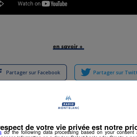
en savoir +
Partager sur Facebook
Partager sur Twit
: une association pr
respect de votre vie privée est notre prio
s
do the following data processing based on your consent a