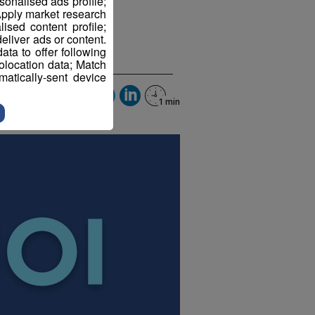
sonalised ads profile;
pply market research
sed content profile;
eliver ads or content.
ta to offer following
eolocation data; Match
atically-sent device