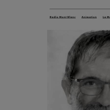
Radio Mont Blanc
Animation
La M