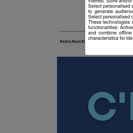
interest: Store and/o
Select personalised
to generate audienc
Select personalised c
These technologies m
functionalities: Acti
and combine offline
characteristics for ide
Radio Mont Blanc
Animation
La F