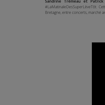
Sandrine Trémeau et Patrick
#LaMatinaleDesSuperLèveTôt. Cette
Bretagne, entre concerts, marché ar