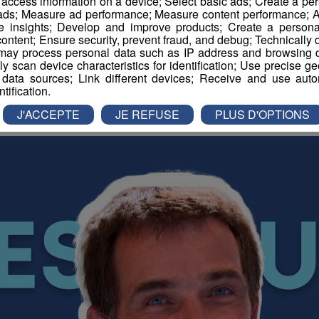
combats médiévaux
r access information on a device; Select basic ads; Create a per
 ads; Measure ad performance; Measure content performance; A
e insights; Develop and improve products; Create a personali
ontent; Ensure security, prevent fraud, and debug; Technically d
ay process personal data such as IP address and browsing da
Publié par Administrateur
-
15 juin 2022 à 10h15
vely scan device characteristics for identification; Use precise g
 data sources; Link different devices; Receive and use autom
ntification.
amille Radio Mont Blanc
J'ACCEPTE
JE REFUSE
PLUS D'OPTIONS