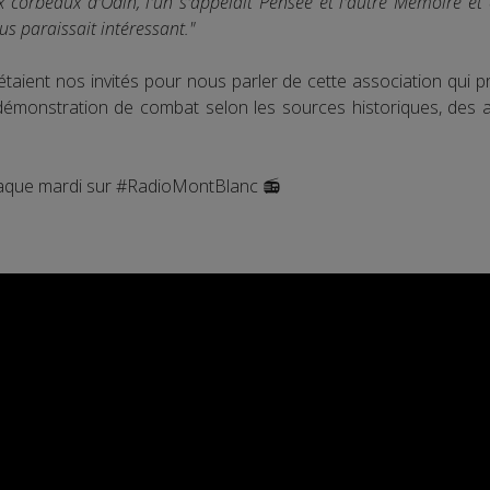
x corbeaux d'Odin, l'un s'appelait Pensée et l'autre Mémoire et
 paraissait intéressant."
, étaient nos invités pour nous parler de cette association qui
émonstration de combat selon les sources historiques, des at
chaque mardi sur #RadioMontBlanc 📻