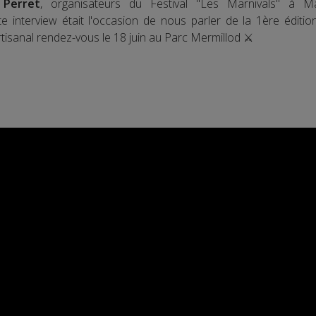
 Perret
, organisateurs du Festival "Les Marnivals" à Ma
 interview était l'occasion de nous parler de la 1ère éditio
tisanal rendez-vous le 18 juin au Parc Mermillod ⚔️