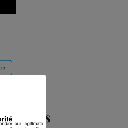
ter
opose des
rité
nd/or our legitimate