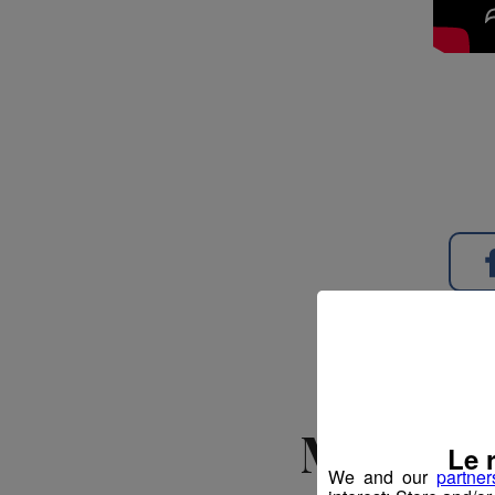
Magland 
Le 
We and our
partner