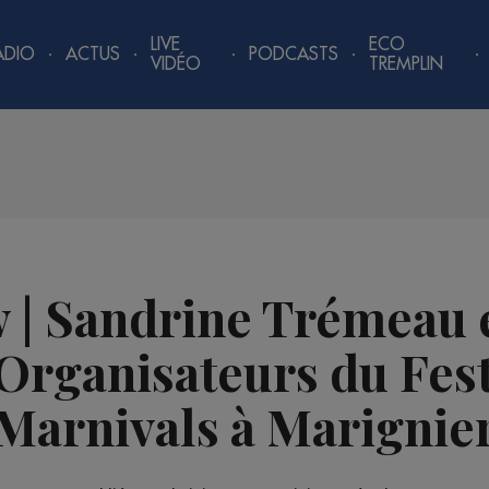
LIVE
ECO
ADIO
ACTUS
PODCASTS
VIDÉO
TREMPLIN
w | Sandrine Trémeau e
 Organisateurs du Fest
Marnivals à Marignie