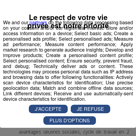
1 Accompagnant Éducatif et Social ou
Aide Médico-Psychologique ou Aide-
Le respect de votre vie
Soignant diplômé ou faisant fonction
We and our
partners
do the following data processing based
privée est notre priorité
on your consent and/or our legitimate interest: Store and/or
Expérience dans le handicap souhaitée, débutant
access information on a device; Select basic ads; Create a
personalised ads profile; Select personalised ads; Measure
accepté.
ad performance; Measure content performance; Apply
Autre diplôme accepté : Moniteur-Educateur.
market research to generate audience insights; Develop and
> poste à pourvoir dès que possible
improve products; Create a personalised content profile;
Select personalised content; Ensure security, prevent fraud,
and debug; Technically deliver ads or content. These
Conditions
:
technologies may process personal data such as IP address
and browsing data to offer following functionalities: Actively
CDI, 35h hebdomadaires, travail 1 weekend /2
scan device characteristics for identification; Use precise
geolocation data; Match and combine offline data sources;
(prime les dimanches travaillés)
Link different devices; Receive and use automatically-sent
Rémunération base conventionnelle CCN 1966,
device characteristics for identification.
salaire brut mensuel (indicatif de base, ancienneté
J'ACCEPTE
JE REFUSE
et diplôme pris en compte) : 2 000€
Mutuelle prise en charge à 90% par l’employeur
PLUS D'OPTIONS
Financement VAE et formations par l’employeur,
avantages œuvres sociales, cycle de travail en 2