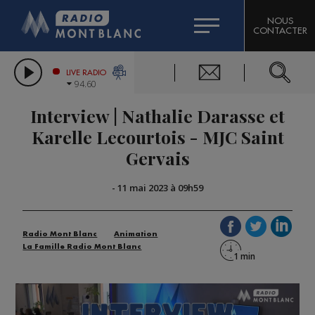
HOROSCOPE
CITIZEN MACHINERY
NOUS
CONTACTER
COMPAGNIE DU MONT-BLANC
LES CHRONIQUES DE L'EXPERT
GRAND MASSIF DOMAINES SKIABLES
LIVE RADIO
94.60
BORINI
Interview | Nathalie Darasse et
BIGARD
Karelle Lecourtois - MJC Saint
Gervais
-
11 mai 2023 à 09h59
Radio Mont Blanc
Animation
La Famille Radio Mont Blanc