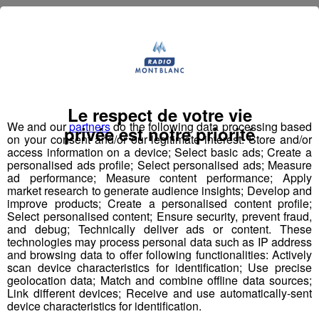
Pierre-en-Faucigny, était notre
invitée sur Radio Mont Blanc
dans le cadre de notre rendez-
vous “Bonjour Mme / Mr le
Le respect de votre vie
Maire”.
We and our
partners
do the following data processing based
privée est notre priorité
on your consent and/or our legitimate interest: Store and/or
Élue à la tête de la commune en mars dernier, après
access information on a device; Select basic ads; Create a
personalised ads profile; Select personalised ads; Measure
plusieurs années d’engagement au sein de l’équipe
ad performance; Measure content performance; Apply
municipale, elle est venue évoquer les grands projets et
market research to generate audience insights; Develop and
les enjeux de Saint-Pierre-en-Faucigny pour les années à
improve products; Create a personalised content profile;
Select personalised content; Ensure security, prevent fraud,
venir.
and debug; Technically deliver ads or content. These
technologies may process personal data such as IP address
Au micro de Radio Mont Blanc, Valérie Bouvier est
and browsing data to offer following functionalities: Actively
scan device characteristics for identification; Use precise
revenue sur le développement de la commune,
geolocation data; Match and combine offline data sources;
l’aménagement du territoire, les questions de cadre de
Link different devices; Receive and use automatically-sent
vie et de transition écologique, mais aussi sur la volonté
device characteristics for identification.