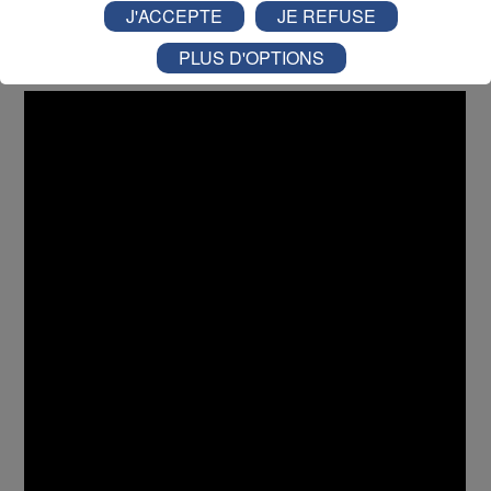
de préserver l’identité et la qualité de vie de Saint-Pierre-
J'ACCEPTE
JE REFUSE
en-Faucigny dans un territoire en pleine évolution.
PLUS D'OPTIONS