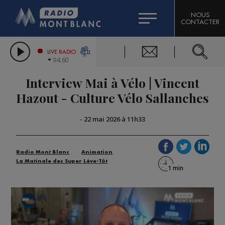
HOROSCOPE
CITIZEN MACHINERY
NOUS
CONTACTER
COMPAGNIE DU MONT-BLANC
LES CHRONIQUES DE L'EXPERT
GRAND MASSIF DOMAINES SKIABLES
LIVE RADIO
94.60
BORINI
Interview Mai à Vélo | Vincent
BIGARD
Hazout - Culture Vélo Sallanches
-
22 mai 2026 à 11h33
Radio Mont Blanc
Animation
La Matinale des Super Lève-Tôt