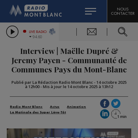
HOROSCOPE
CITIZEN MACHINERY
NOUS
CONTACTER
COMPAGNIE DU MONT-BLANC
LES CHRONIQUES DE L'EXPERT
GRAND MASSIF DOMAINES SKIABLES
LIVE RADIO
94.60
BORINI
Interview | Maëlle Dupré &
BIGARD
Jeremy Payen - Communauté de
Communes Pays du Mont-Blanc
Publié par La Rédaction Radio Mont Blanc
-
14 octobre 2025
à 12h00
-
Mis à jour le 14 octobre 2025 à 13h12
Radio Mont Blanc
Actus
Animation
La Matinale des Super Lève-Tôt