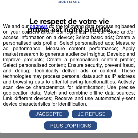
et jardinières lors du renouvellement saisonnier.
L’occasion de leur offrir une seconde vie et de limiter le
Le respect de votre vie
gaspillage.
We and our
partners
do the following data processing based
privée est notre priorité
on your consent and/or our legitimate interest: Store and/or
La distribution aura lieu ce mercredi 15 octobre 2025 de
access information on a device; Select basic ads; Create a
9h à 15h aux ateliers municipaux situés 275 Route de
personalised ads profile; Select personalised ads; Measure
ad performance; Measure content performance; Apply
Tague, Saint-Gervais.
market research to generate audience insights; Develop and
improve products; Create a personalised content profile;
Select personalised content; Ensure security, prevent fraud,
and debug; Technically deliver ads or content. These
Partager sur Facebook
technologies may process personal data such as IP address
and browsing data to offer following functionalities: Actively
scan device characteristics for identification; Use precise
geolocation data; Match and combine offline data sources;
Link different devices; Receive and use automatically-sent
device characteristics for identification.
Partager sur Twitter
J'ACCEPTE
JE REFUSE
PLUS D'OPTIONS