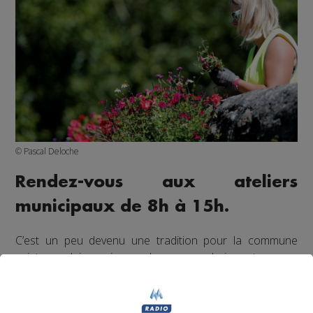
© Pascal Deloche
Rendez-vous aux ateliers
municipaux de 8h à 15h.
C’est un peu devenu une tradition pour la commune
saint-gervolaine qui accorde une grande importance au
fleurissement de ses espaces publics. Depuis 2019, trois
fois par an, la municipalité propose aux habitants de
récupérer gratuitement les plantes retirées des massifs