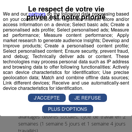
Aide Médico-Psychologique ou Aide-
Le respect de votre vie
Soignant diplômé ou faisant fonction
We and our
partners
do the following data processing based
privée est notre priorité
on your consent and/or our legitimate interest: Store and/or
Expérience dans le handicap souhaitée, débutant
access information on a device; Select basic ads; Create a
accepté.
personalised ads profile; Select personalised ads; Measure
Autre diplôme accepté : Moniteur-Educateur.
ad performance; Measure content performance; Apply
market research to generate audience insights; Develop and
> poste à pourvoir dès que possible
improve products; Create a personalised content profile;
Select personalised content; Ensure security, prevent fraud,
Conditions
:
and debug; Technically deliver ads or content. These
technologies may process personal data such as IP address
and browsing data to offer following functionalities: Actively
CDI, 35h hebdomadaires, travail 1 weekend /2
scan device characteristics for identification; Use precise
(prime les dimanches travaillés)
geolocation data; Match and combine offline data sources;
Rémunération base conventionnelle CCN 1966,
Link different devices; Receive and use automatically-sent
device characteristics for identification.
salaire brut mensuel (indicatif de base, ancienneté
et diplôme pris en compte) : 2 000€
J'ACCEPTE
JE REFUSE
Mutuelle prise en charge à 90% par l’employeur
PLUS D'OPTIONS
Financement VAE et formations par l’employeur,
avantages œuvres sociales, cycle de travail en 2
semaines (1 semaine 5 jours et 1 semaine 4 jours
travaillés)...