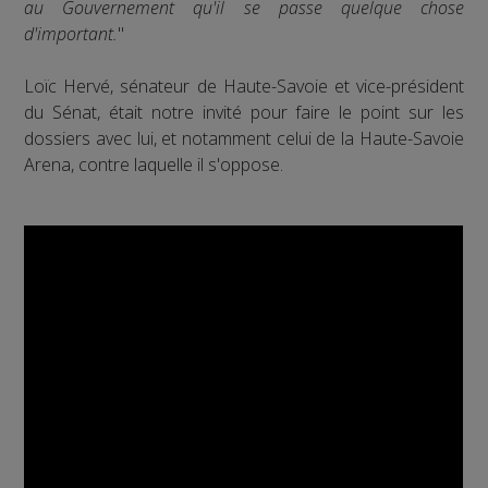
au Gouvernement qu'il se passe quelque chose
d'important.
"
Loïc Hervé, sénateur de Haute-Savoie et vice-président
du Sénat, était notre invité pour faire le point sur les
dossiers avec lui, et notamment celui de la Haute-Savoie
Arena, contre laquelle il s'oppose.