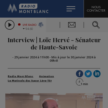
HOROSCOPE
CITIZEN MACHINERY
NOUS
CONTACTER
COMPAGNIE DU MONT-BLANC
LES CHRONIQUES DE L'EXPERT
GRAND MASSIF DOMAINES SKIABLES
LIVE RADIO
94.60
BORINI
Interview | Loïc Hervé - Sénateur
BIGARD
de Haute-Savoie
-
29 janvier 2024 à 11h00
-
Mis à jour le 30 janvier 2024 à
09h41
Radio Mont Blanc
Animation
La Matinale des Super Lève-Tôt