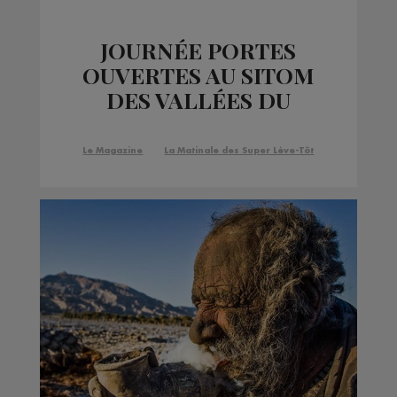
JOURNÉE PORTES
OUVERTES AU SITOM
DES VALLÉES DU
MONT BLANC,
AUJOURD'HUI JEUDI 15,
Le Magazine
La Matinale des Super Lève-Tôt
DEMAIN ET SAMEDI !