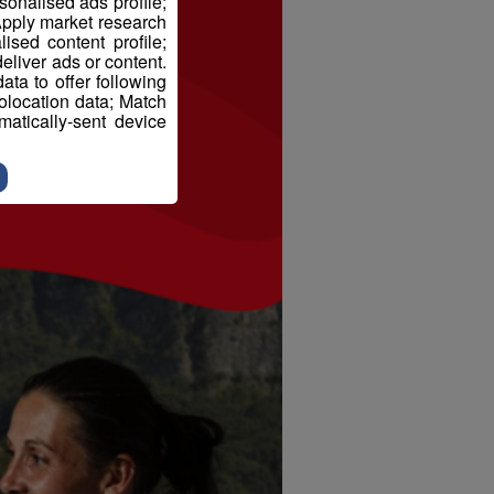
sonalised ads profile;
pply market research
sed content profile;
eliver ads or content.
ta to offer following
eolocation data; Match
atically-sent device