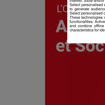
interest: Store and/o
Select personalised
to generate audienc
Select personalised c
These technologies m
functionalities: Acti
and combine offline
characteristics for ide