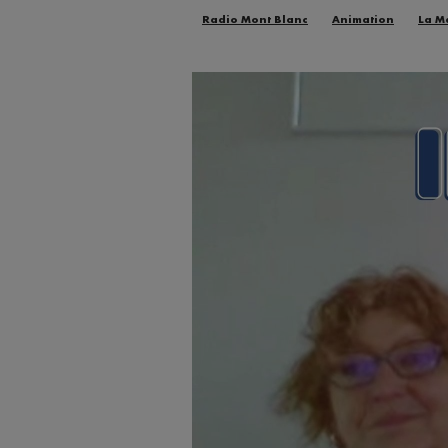
Radio Mont Blanc
Animation
La M