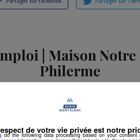
Partager sur Facebook
Partager sur Twit
emploi | Maison Notr
Philerme
-
15 avril 2024 à 09h35
es d'Emploi
respect de votre vie privée est notre prio
s
do the following data processing based on your consent a