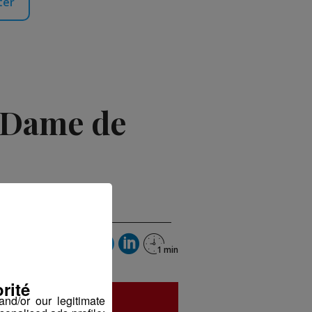
ter
e Dame de
rité
nd/or our legitimate