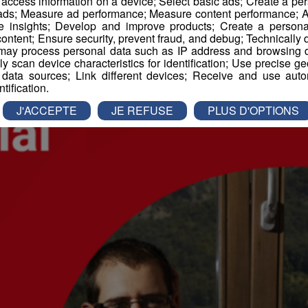
r access information on a device; Select basic ads; Create a per
 ads; Measure ad performance; Measure content performance; A
e insights; Develop and improve products; Create a personali
ontent; Ensure security, prevent fraud, and debug; Technically d
ay process personal data such as IP address and browsing da
vely scan device characteristics for identification; Use precise g
 data sources; Link different devices; Receive and use autom
ntification.
J'ACCEPTE
JE REFUSE
PLUS D'OPTIONS