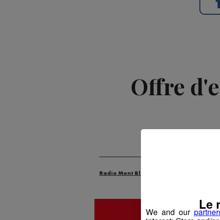
Offre d'
Radio Mont Blanc
Animation
Offr
Le 
We and our
partner