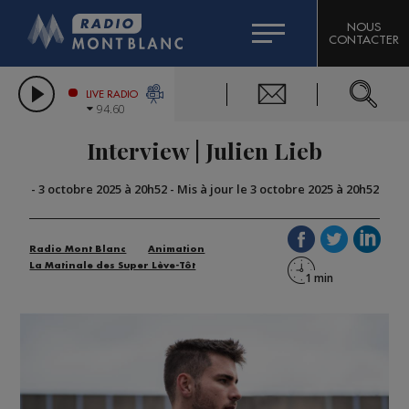
HOROSCOPE
CITIZEN MACHINERY
NOUS
CONTACTER
COMPAGNIE DU MONT-BLANC
LES CHRONIQUES DE L'EXPERT
GRAND MASSIF DOMAINES SKIABLES
LIVE RADIO
94.60
BORINI
Interview | Julien Lieb
BIGARD
-
3 octobre 2025 à 20h52
-
Mis à jour le 3 octobre 2025 à 20h52
Radio Mont Blanc
Animation
La Matinale des Super Lève-Tôt