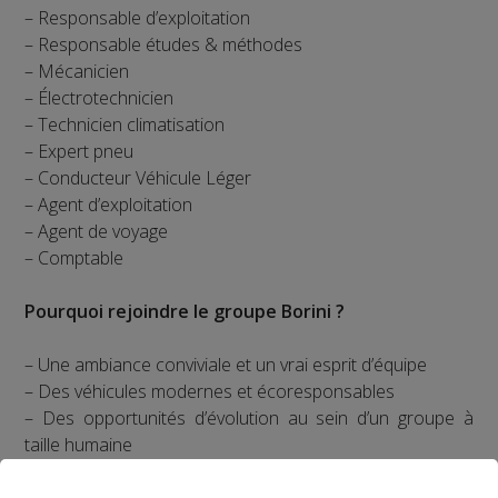
– Responsable d’exploitation
– Responsable études & méthodes
– Mécanicien
– Électrotechnicien
– Technicien climatisation
– Expert pneu
– Conducteur Véhicule Léger
– Agent d’exploitation
– Agent de voyage
– Comptable
Pourquoi rejoindre le groupe Borini ?
– Une ambiance conviviale et un vrai esprit d’équipe
– Des véhicules modernes et écoresponsables
– Des opportunités d’évolution au sein d’un groupe à
taille humaine
Envie de faire partie de l’aventure ?