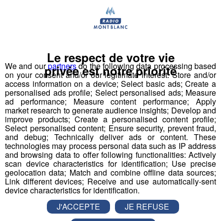
Rendez-vous sur
pour
borini.com/recrutement
postuler dès maintenant !
Pour consulter les offres d'emploi :
Le respect de votre vie
We and our
partners
do the following data processing based
privée est notre priorité
on your consent and/or our legitimate interest: Store and/or
Retrouvez la Minute Emploi du
access information on a device; Select basic ads; Create a
personalised ads profile; Select personalised ads; Measure
Groupe Borini
ad performance; Measure content performance; Apply
market research to generate audience insights; Develop and
improve products; Create a personalised content profile;
Select personalised content; Ensure security, prevent fraud,
and debug; Technically deliver ads or content. These
technologies may process personal data such as IP address
and browsing data to offer following functionalities: Actively
scan device characteristics for identification; Use precise
geolocation data; Match and combine offline data sources;
Link different devices; Receive and use automatically-sent
device characteristics for identification.
J'ACCEPTE
JE REFUSE