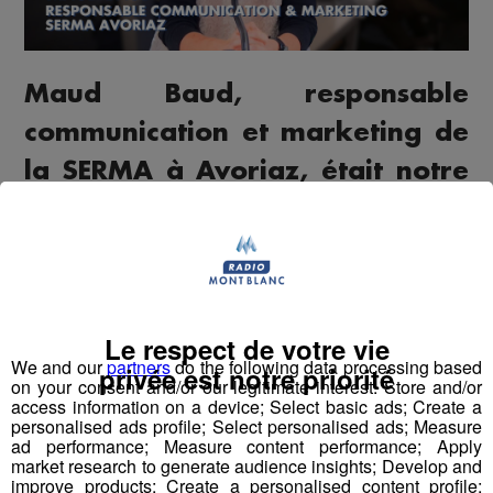
Maud Baud, responsable
communication et marketing de
la SERMA à Avoriaz, était notre
invitée dans le cadre de la
semaine spéciale Ski Code sur
Radio Mont Blanc.
Elle a présenté les nouveautés et les points forts du
Le respect de votre vie
domaine skiable d'Avoriaz pour cette saison d'hiver, les
We and our
partners
do the following data processing based
privée est notre priorité
on your consent and/or our legitimate interest: Store and/or
activités pour tous les âges, et l’ambiance unique de
access information on a device; Select basic ads; Create a
cette station emblématique. Avoriaz se distingue par son
personalised ads profile; Select personalised ads; Measure
engagement pour offrir une expérience inoubliable à ses
ad performance; Measure content performance; Apply
market research to generate audience insights; Develop and
visiteurs, qu’ils soient débutants ou experts.
improve products; Create a personalised content profile;