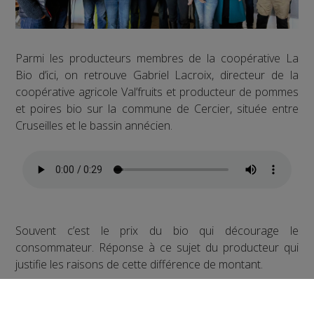
Parmi les producteurs membres de la coopérative La
Bio d’ici, on retrouve Gabriel Lacroix, directeur de la
coopérative agricole Val’fruits et producteur de pommes
et poires bio sur la commune de Cercier, située entre
Cruseilles et le bassin annécien.
Souvent c’est le prix du bio qui décourage le
consommateur. Réponse à ce sujet du producteur qui
justifie les raisons de cette différence de montant.