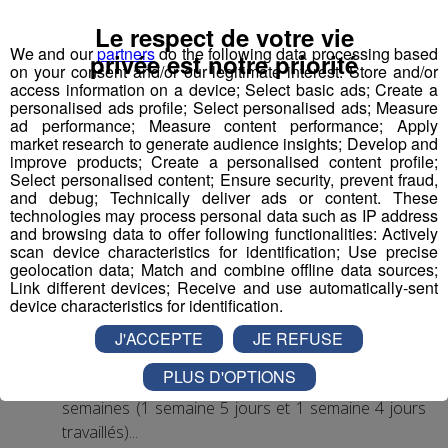
Soignant diplômé ou faisant fonction
Le respect de votre vie
We and our
partners
do the following data processing based
Expérience dans le handicap souhaitée, débutant
privée est notre priorité
on your consent and/or our legitimate interest: Store and/or
accepté.
access information on a device; Select basic ads; Create a
Autre diplôme accepté : Moniteur-Educateur.
personalised ads profile; Select personalised ads; Measure
ad performance; Measure content performance; Apply
> poste à pourvoir dès que possible
market research to generate audience insights; Develop and
improve products; Create a personalised content profile;
Conditions
:
Select personalised content; Ensure security, prevent fraud,
and debug; Technically deliver ads or content. These
technologies may process personal data such as IP address
CDI, 35h hebdomadaires, travail 1 weekend /2
and browsing data to offer following functionalities: Actively
(prime les dimanches travaillés)
scan device characteristics for identification; Use precise
Rémunération base conventionnelle CCN 1966,
geolocation data; Match and combine offline data sources;
Link different devices; Receive and use automatically-sent
salaire brut mensuel (indicatif de base, ancienneté
device characteristics for identification.
et diplôme pris en compte) : 2 000€
Mutuelle prise en charge à 90% par l’employeur
J'ACCEPTE
JE REFUSE
Financement VAE et formations par l’employeur,
PLUS D'OPTIONS
avantages œuvres sociales, cycle de travail en 2
semaines (1 semaine 5 jours et 1 semaine 4 jours
travaillés)...