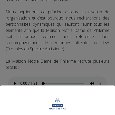
Nous appliquons ce principe à tous les niveaux de
l’organisation et c’est pourquoi nous recherchons des
personnalités dynamiques qui sauront réunir tous les
éléments afin que la Maison Notre Dame de Philerme
soit reconnue comme une référence dans
l’accompagnement de personnes atteintes de TSA
(Troubles du Spectre Autistique).
La Maison Notre Dame de Philerme recrute plusieurs
profils :
1 Accompagnant Éducatif et Social ou
Aide Médico-Psychologique ou Aide-