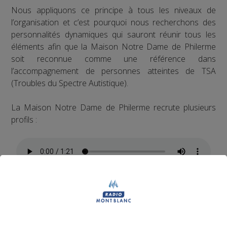
Nous appliquons ce principe à tous les niveaux de
l’organisation et c’est pourquoi nous recherchons des
personnalités dynamiques qui sauront réunir tous les
éléments afin que la Maison Notre Dame de Philerme
soit reconnue comme une référence dans
l’accompagnement de personnes atteintes de TSA
(Troubles du Spectre Autistique).
La Maison Notre Dame de Philerme recrute plusieurs
profils :
1 Accompagnant Éducatif et Social ou
Aide Médico-Psychologique ou Aide-
Soignant diplômé ou faisant fonction