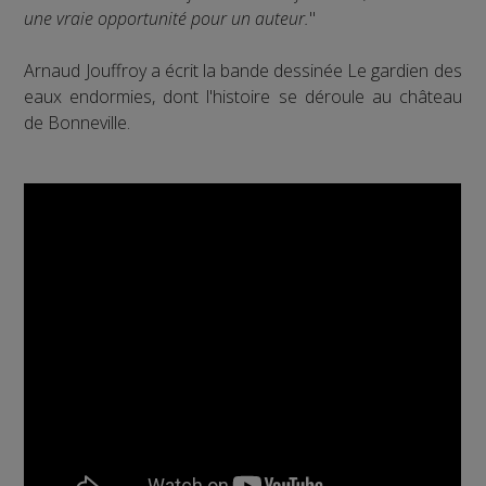
une vraie opportunité pour un auteur.
"
Arnaud Jouffroy a écrit la bande dessinée Le gardien des
eaux endormies, dont l'histoire se déroule au château
de Bonneville.