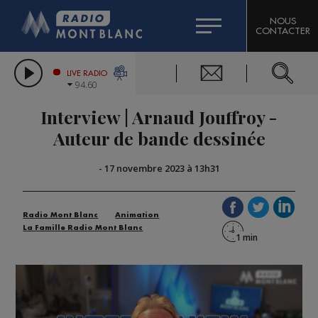
HOROSCOPE
CITIZEN MACHINERY
NOUS
CONTACTER
COMPAGNIE DU MONT-BLANC
LES CHRONIQUES DE L'EXPERT
GRAND MASSIF DOMAINES SKIABLES
LIVE RADIO
94.60
BORINI
Interview | Arnaud Jouffroy -
BIGARD
Auteur de bande dessinée
-
17 novembre 2023 à 13h31
Radio Mont Blanc
Animation
La Famille Radio Mont Blanc