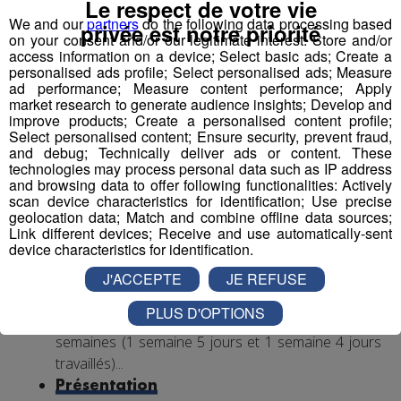
Le respect de votre vie
We and our
partners
do the following data processing based
Expérience dans le handicap souhaitée, débutant
privée est notre priorité
on your consent and/or our legitimate interest: Store and/or
accepté.
access information on a device; Select basic ads; Create a
Autre diplôme accepté : Moniteur-Educateur.
personalised ads profile; Select personalised ads; Measure
ad performance; Measure content performance; Apply
> poste à pourvoir dès que possible
market research to generate audience insights; Develop and
improve products; Create a personalised content profile;
Conditions
:
Select personalised content; Ensure security, prevent fraud,
and debug; Technically deliver ads or content. These
technologies may process personal data such as IP address
CDI, 35h hebdomadaires, travail 1 weekend /2
and browsing data to offer following functionalities: Actively
(prime les dimanches travaillés)
scan device characteristics for identification; Use precise
Rémunération base conventionnelle CCN 1966,
geolocation data; Match and combine offline data sources;
Link different devices; Receive and use automatically-sent
salaire brut mensuel (indicatif de base, ancienneté
device characteristics for identification.
et diplôme pris en compte) : 2 000€
Mutuelle prise en charge à 90% par l’employeur
J'ACCEPTE
JE REFUSE
Financement VAE et formations par l’employeur,
PLUS D'OPTIONS
avantages œuvres sociales, cycle de travail en 2
semaines (1 semaine 5 jours et 1 semaine 4 jours
travaillés)...
Présentation