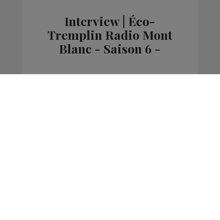
Interview | Éco-
Tremplin Radio Mont
Blanc - Saison 6 -
Région Auvergne-
Rhône-Alpes
La Matinale des Super Lève-Tôt
Éco-Tremplin Radio Mont Blanc