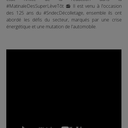
#MatinaleDesSuperLèveTôt 📻 Il est venu à l'occasion
des 125 ans du #SndecDécolletage, ensemble ils ont
abordé les défis du secteur, marqués par une crise
énergétique et une mutation de l'automobile.