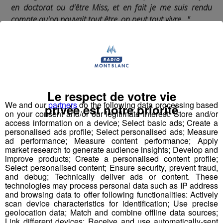
en doctorat ou d'être Miss, et en fait je me suis rendu
compte qu'on pouvait tout être, on peut tout vivre..."
Esther Coutin - Miss Rhône-Alpes 2022
, originaire de
Passy, était notre invitée dans #CestQuoiVotreTruc pour
nous parler de son parcours, ses envies et sa
participation au concours de Miss France en décembre
🇫🇷
Le respect de votre vie
We and our
partners
do the following data processing based
privée est notre priorité
on your consent and/or our legitimate interest: Store and/or
C'est Quoi Votre Truc ? A retrouver chaque mardi sur
access information on a device; Select basic ads; Create a
#RadioMontBlanc 📻
personalised ads profile; Select personalised ads; Measure
ad performance; Measure content performance; Apply
market research to generate audience insights; Develop and
improve products; Create a personalised content profile;
Select personalised content; Ensure security, prevent fraud,
and debug; Technically deliver ads or content. These
technologies may process personal data such as IP address
and browsing data to offer following functionalities: Actively
scan device characteristics for identification; Use precise
geolocation data; Match and combine offline data sources;
Link different devices; Receive and use automatically-sent