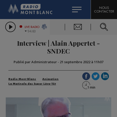
HOROSCOPE
CITIZEN MACHINERY
NOUS
CONTACTER
COMPAGNIE DU MONT-BLANC
LES CHRONIQUES DE L'EXPERT
GRAND MASSIF DOMAINES SKIABLES
LIVE RADIO
94.60
BORINI
Interview | Alain Appertet -
BIGARD
SNDEC
Publié par Administrateur
-
21 septembre 2022 à 11h07
Radio Mont Blanc
Animation
La Matinale des Super Lève-Tôt