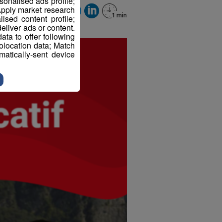
sonalised ads profile;
pply market research
sed content profile;
eliver ads or content.
ta to offer following
eolocation data; Match
atically-sent device