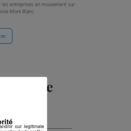
re les entreprises en mouvement sur
avoie Mont Blanc.
ter
e Dame de
rité
nd/or our legitimate