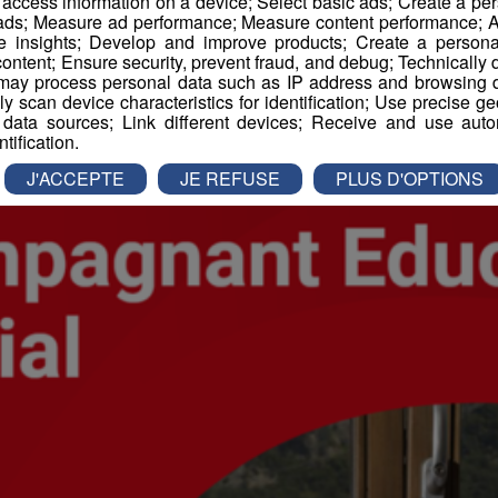
r access information on a device; Select basic ads; Create a per
 ads; Measure ad performance; Measure content performance; A
es d'Emploi
e insights; Develop and improve products; Create a personali
ontent; Ensure security, prevent fraud, and debug; Technically d
ay process personal data such as IP address and browsing da
vely scan device characteristics for identification; Use precise g
 data sources; Link different devices; Receive and use autom
ntification.
J'ACCEPTE
JE REFUSE
PLUS D'OPTIONS