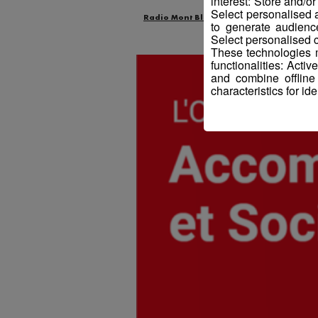
interest: Store and/o
Select personalised
Radio Mont Blanc
Animation
Offr
to generate audienc
Select personalised c
These technologies m
functionalities: Acti
and combine offline
characteristics for ide