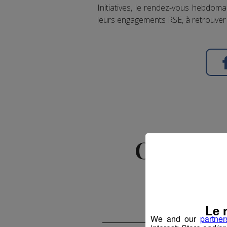
Initiatives, le rendez-vous hebdom
leurs engagements RSE, à retrouver 
Offre d'
Le 
We and our
partner