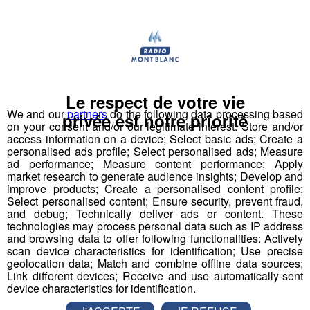
La Maison Notre Dame de Philerme recrute plusieurs
profils :
Le respect de votre vie
We and our
partners
do the following data processing based
privée est notre priorité
on your consent and/or our legitimate interest: Store and/or
access information on a device; Select basic ads; Create a
personalised ads profile; Select personalised ads; Measure
1 Accompagnant Éducatif et Social ou
ad performance; Measure content performance; Apply
Aide Médico-Psychologique ou Aide-
market research to generate audience insights; Develop and
Soignant diplômé ou faisant fonction
improve products; Create a personalised content profile;
Select personalised content; Ensure security, prevent fraud,
Expérience dans le handicap souhaitée, débutant
and debug; Technically deliver ads or content. These
technologies may process personal data such as IP address
accepté.
and browsing data to offer following functionalities: Actively
Autre diplôme accepté : Moniteur-Educateur.
scan device characteristics for identification; Use precise
> poste à pourvoir dès que possible
geolocation data; Match and combine offline data sources;
Link different devices; Receive and use automatically-sent
device characteristics for identification.
Conditions
: