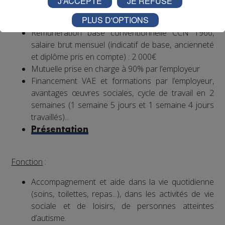
J'ACCEPTE
JE REFUSE
CDI, 35h hebdomadaires, travail 1 weekend /2
PLUS D'OPTIONS
(prime les dimanches travaillés)
Rémunération base conventionnelle CCN 1966,
salaire brut mensuel (indicatif de base, ancienneté
et diplôme pris en compte) : 2 000€
Mutuelle prise en charge à 90% par l’employeur
Financement VAE et formations par l’employeur,
avantages œuvres sociales, cycle de travail en 2
semaines (1 semaine 5 jours et 1 semaine 4 jours
travaillés)...
Présentation
Fonction
:
Accompagnement et aide dans la vie quotidienne
(soins, toilettes, repas...), dans les activités de vie
sociale et de loisirs, de personnes atteintes
d’autisme.