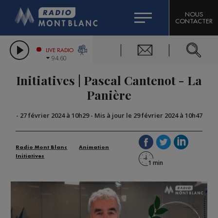
HOROSCOPE
CITIZEN MACHINERY
NOUS
CONTACTER
COMPAGNIE DU MONT-BLANC
LES CHRONIQUES DE L'EXPERT
GRAND MASSIF DOMAINES SKIABLES
LIVE RADIO
94.60
BORINI
Initiatives | Pascal Cantenot - La
BIGARD
Panière
-
27 février 2024 à 10h29
-
Mis à jour le 29 février 2024 à 10h47
Radio Mont Blanc
Animation
Initiatives