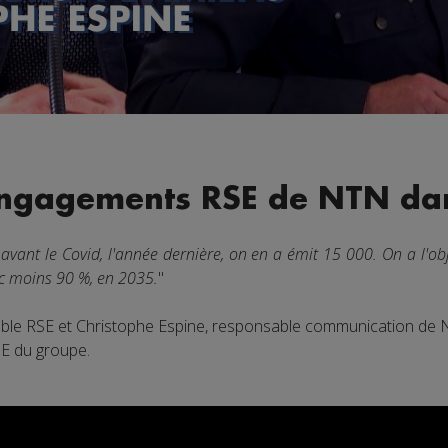
ngagements RSE de NTN dans
vant le Covid, l'année dernière, on en a émit 15 000. On a l'ob
c moins 90 %, en 2035.
"
le RSE et Christophe Espine, responsable communication de NT
E du groupe.