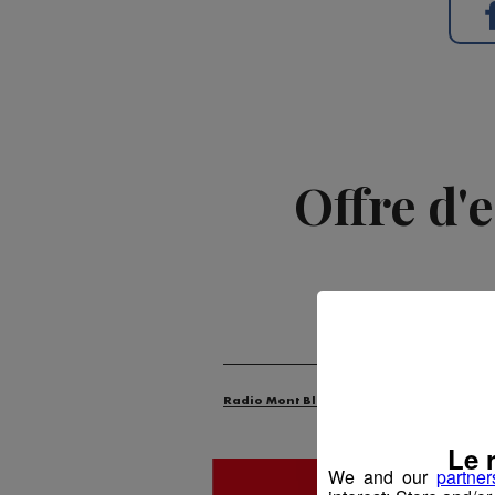
Offre d'
Radio Mont Blanc
Animation
Offr
Le 
We and our
partner