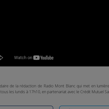
adaire de la rédaction de Radio Mont Blanc qui met en lumiè
tous les lundis à 17h10, en partenariat avec le Crédit Mutuel S