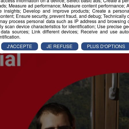
r access information on a device; Select basic ads; Create a per
 ads; Measure ad performance; Measure content performance; A
e insights; Develop and improve products; Create a personali
ontent; Ensure security, prevent fraud, and debug; Technically d
ay process personal data such as IP address and browsing da
vely scan device characteristics for identification; Use precise g
 data sources; Link different devices; Receive and use autom
ntification.
J'ACCEPTE
JE REFUSE
PLUS D'OPTIONS