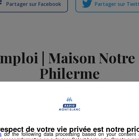
Partager sur Facebook
Partager sur Twit
emploi | Maison Notr
Philerme
-
15 avril 2024 à 09h35
es d'Emploi
respect de votre vie privée est notre prio
s
do the following data processing based on your consent a