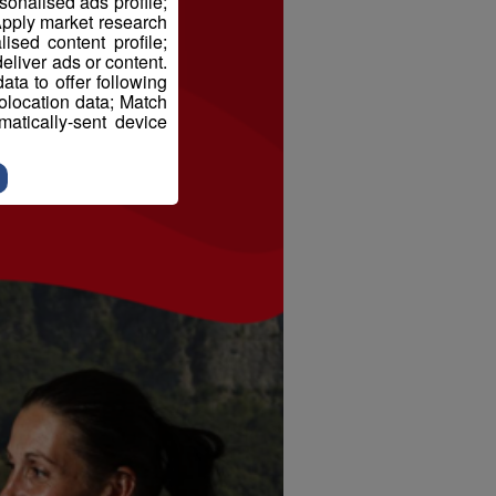
sonalised ads profile;
pply market research
sed content profile;
eliver ads or content.
ta to offer following
eolocation data; Match
atically-sent device