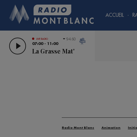
ACCUEIL
R
94.60
LIVE RADIO
07:00 - 11:00
La Grasse Mat'
Radio Mont Blanc
Animation
Initi