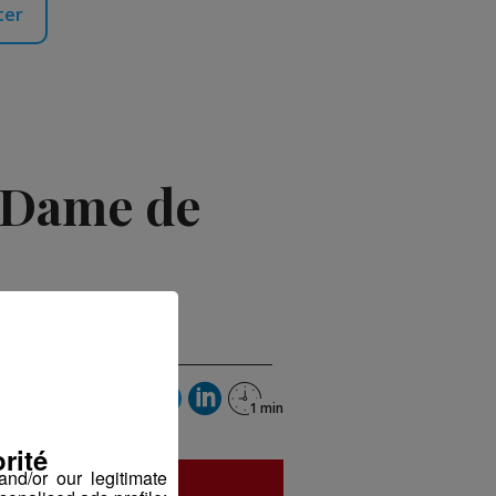
ter
e Dame de
rité
nd/or our legitimate