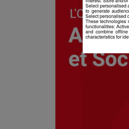
interest: Store and/o
Select personalised
to generate audienc
Select personalised c
These technologies m
functionalities: Acti
and combine offline
characteristics for ide