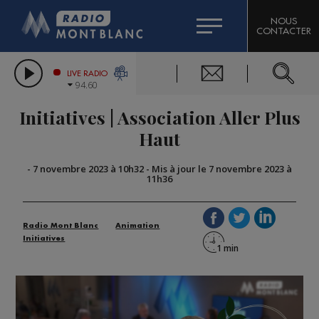
HOROSCOPE
CITIZEN MACHINERY
NOUS
CONTACTER
COMPAGNIE DU MONT-BLANC
LES CHRONIQUES DE L'EXPERT
GRAND MASSIF DOMAINES SKIABLES
LIVE RADIO
94.60
BORINI
Initiatives | Association Aller Plus
BIGARD
Haut
-
7 novembre 2023 à 10h32
-
Mis à jour le 7 novembre 2023 à
11h36
Radio Mont Blanc
Animation
Initiatives