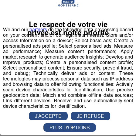
l’accompagnement de personnes atteintes de TSA
(Troubles du Spectre Autistique).
Le respect de votre vie
La Maison Notre Dame de Philerme recrute plusieurs
We and our
partners
do the following data processing based
privée est notre priorité
profils :
on your consent and/or our legitimate interest: Store and/or
access information on a device; Select basic ads; Create a
personalised ads profile; Select personalised ads; Measure
ad performance; Measure content performance; Apply
market research to generate audience insights; Develop and
improve products; Create a personalised content profile;
Select personalised content; Ensure security, prevent fraud,
and debug; Technically deliver ads or content. These
technologies may process personal data such as IP address
1 Accompagnant Éducatif et Social ou
and browsing data to offer following functionalities: Actively
scan device characteristics for identification; Use precise
Aide Médico-Psychologique ou Aide-
geolocation data; Match and combine offline data sources;
Soignant diplômé ou faisant fonction
Link different devices; Receive and use automatically-sent
device characteristics for identification.
Expérience dans le handicap souhaitée, débutant
accepté.
J'ACCEPTE
JE REFUSE
Autre diplôme accepté : Moniteur-Educateur.
PLUS D'OPTIONS
> poste à pourvoir dès que possible