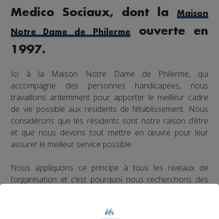
Medico Sociaux, dont la
Maison
ouverte en
Notre Dame de Philerme
1997.
Ici à la Maison Notre Dame de Philerme, qui
accompagne des personnes handicapées, nous
travaillons ardemment pour apporter le meilleur cadre
de vie possible aux résidents de l’établissement. Nous
considérons que les résidents sont notre raison d’être
et que nous devons tout mettre en œuvre pour leur
assurer le meilleur service possible.
Nous appliquons ce principe à tous les niveaux de
l’organisation et c’est pourquoi nous recherchons des
personnalités dynamiques qui sauront réunir tous les
éléments afin que la Maison Notre Dame de Philerme
soit reconnue comme une référence dans