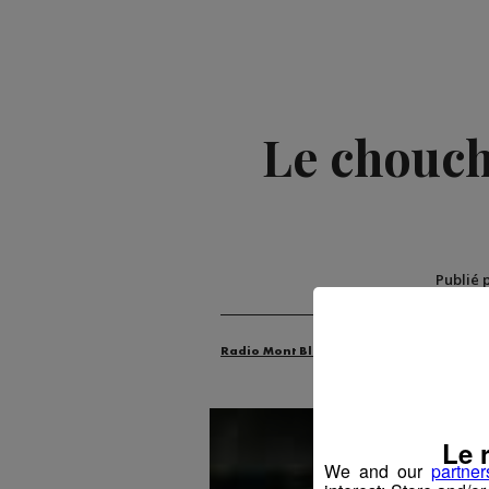
Le chouch
Publié 
Radio Mont Blanc
Animation
La M
Le 
We and our
partner