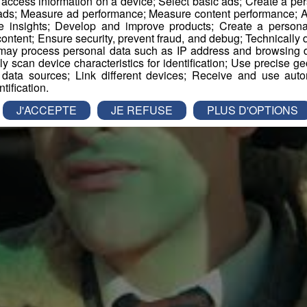
r access information on a device; Select basic ads; Create a per
 ads; Measure ad performance; Measure content performance; A
e insights; Develop and improve products; Create a personali
ontent; Ensure security, prevent fraud, and debug; Technically d
ay process personal data such as IP address and browsing da
vely scan device characteristics for identification; Use precise g
 data sources; Link different devices; Receive and use autom
ntification.
J'ACCEPTE
JE REFUSE
PLUS D'OPTIONS