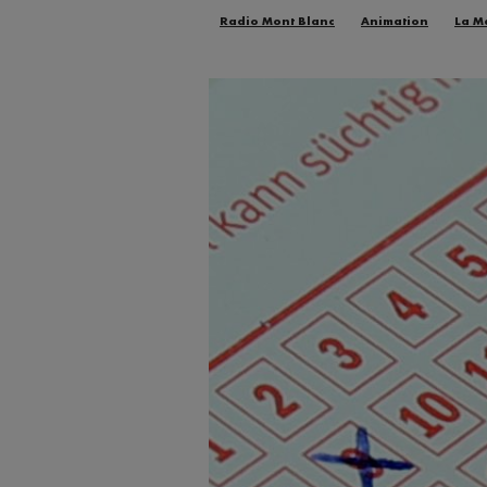
Radio Mont Blanc
Animation
La M