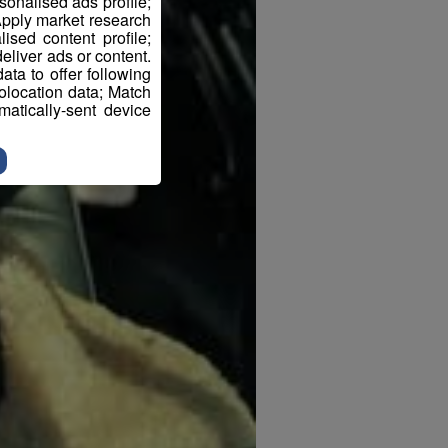
sonalised ads profile;
pply market research
sed content profile;
eliver ads or content.
ta to offer following
eolocation data; Match
atically-sent device