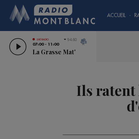
ACCUEIL
R
94.60
LIVE RADIO
07:00 - 11:00
La Grasse Mat'
Ils ratent
d