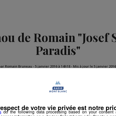
ou de Romain "Josef S
Paradis"
par Romain Bruneau
-
5 janvier 2016 à 14h18
-
Mis à jour le 5 janvier 201
atinale des Super Lève-Tôt
respect de votre vie privée est notre prio
s
do the following data processing based on your consent a