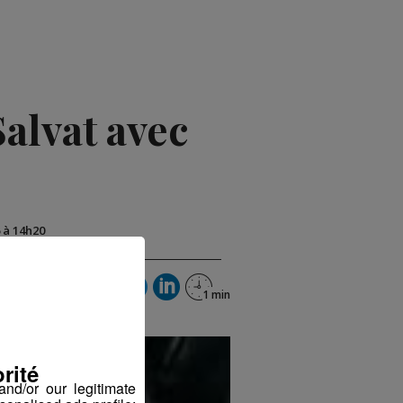
alvat avec
6 à 14h20
rité
nd/or our legitimate