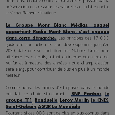
pour tous, à la lutte contre la pauvreté, en passant par la
préservation des ressources naturelles et la lutte contre
le réchauffement climatique.
Le Groupe Mont Blanc Médias, auquel
appartient Radio Mont Blanc, s’est engagé
Les principes des 17 ODD
dans cette démarche.
guideront son action et son développement jusqu'en
2030, date que se sont fixée les Nations Unies pour
atteindre les objectifs, autant en interne qu’en externe.
Au fur et à mesure des années, notre champ d’action
sera élargi, pour contribuer de plus en plus à un monde
meilleur.
Comme nous, des milliers d’entreprises dans le monde
ont fait ce choix structurant :
,
BNP Paribas
le
,
,
,
,
groupe TF1
Bonduelle
Leroy Merlin
le CNES
,
...
Saint-Gobain
AG2R La Mondiale
Pourtant, si ces ODD sont de plus en plus connus dans