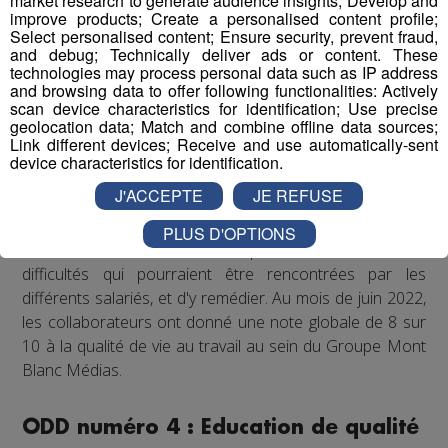
market research to generate audience insights; Develop and
collaborateurs de partager des moments conviviaux qui
improve products; Create a personalised content profile;
sortent du cadre formel du travail. De plus, il est
Select personalised content; Ensure security, prevent fraud,
and debug; Technically deliver ads or content. These
régulièrement proposé aux salariés de participer à des
technologies may process personal data such as IP address
événements festifs (rencontres sportives avec les clubs
and browsing data to offer following functionalities: Actively
partenaires comme les Pionniers de Chamonix ou le FC
scan device characteristics for identification; Use precise
geolocation data; Match and combine offline data sources;
Annecy, festivals de musique...) qui accroissent la
Link different devices; Receive and use automatically-sent
cohésion d'équipe et renforcent les liens entre
device characteristics for identification.
collègues.
J'ACCEPTE
JE REFUSE
Enfin, un questionnaire bien-être envoyé chaque année
PLUS D'OPTIONS
à tous les collaborateurs permet d'identifier les
difficultés qui pourraient être rencontrées par les
différents salariés, et d'y remédier. Au mois de juin 2022,
les collaborateurs ont donné une note globale de 8 sur
10 à la qualité de vie au travail au sein du Groupe Mont
Blanc Médias.
ODD numéro 4 : Education de qualité