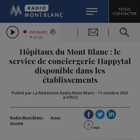
HOROSCOPE
CITIZEN MACHINERY
NOUS
CONTACTER
COMPAGNIE DU MONT-BLANC
LES CHRONIQUES DE L'EXPERT
GRAND MASSIF DOMAINES SKIABLES
LIVE RADIO
94.60
BORINI
Hôpitaux du Mont Blanc : le
BIGARD
service de conciergerie Happytal
disponible dans les
établissements
Publié par La Rédaction Radio Mont Blanc
-
11 octobre 2021
à 07h52
Radio Mont Blanc
Actus
Société