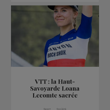
VTT : la Haut-
Savoyarde Loana
Lecomte sacrée
championne d'Europe
Sport
Société