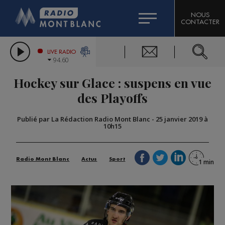
HOROSCOPE
CITIZEN MACHINERY
NOUS
CONTACTER
COMPAGNIE DU MONT-BLANC
LES CHRONIQUES DE L'EXPERT
GRAND MASSIF DOMAINES SKIABLES
LIVE RADIO
94.60
BORINI
Hockey sur Glace : suspens en vue
BIGARD
des Playoffs
Publié par La Rédaction Radio Mont Blanc
-
25 janvier 2019 à
10h15
Radio Mont Blanc
Actus
Sport