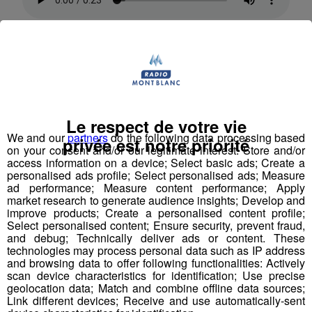
Les enseignants grévistes qui ne comptent pas s’arrêter
là comme l’explique
Sylvie Brianceau, elle est
professeure d’Histoire-Géo, déléguée syndicale
SNESS-FSU
.
Le respect de votre vie
We and our
partners
do the following data processing based
privée est notre priorité
on your consent and/or our legitimate interest: Store and/or
access information on a device; Select basic ads; Create a
personalised ads profile; Select personalised ads; Measure
ad performance; Measure content performance; Apply
market research to generate audience insights; Develop and
improve products; Create a personalised content profile;
Une mobilisation qui prévue jusqu’à ce que la
Select personalised content; Ensure security, prevent fraud,
Dotation Horaire Globale de l’établissement soit
and debug; Technically deliver ads or content. These
recalculée.
technologies may process personal data such as IP address
and browsing data to offer following functionalities: Actively
scan device characteristics for identification; Use precise
geolocation data; Match and combine offline data sources;
Link different devices; Receive and use automatically-sent
Partager sur Facebook