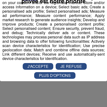
privée est notre priorité
et la personne de votre choix pour
WALIBI RHONE
on your consent and/or our legitimate interest: Store and/or
access information on a device; Select basic ads; Create a
ALPES
!
personalised ads profile; Select personalised ads; Measure
ad performance; Measure content performance; Apply
Nathan est allé tester pour vous
Verticalp Émosson,
market research to generate audience insights; Develop and
dans la Vallée du Trient
:
improve products; Create a personalised content profile;
Select personalised content; Ensure security, prevent fraud,
and debug; Technically deliver ads or content. These
technologies may process personal data such as IP address
and browsing data to offer following functionalities: Actively
scan device characteristics for identification; Use precise
geolocation data; Match and combine offline data sources;
Link different devices; Receive and use automatically-sent
device characteristics for identification.
J'ACCEPTE
JE REFUSE
PLUS D'OPTIONS