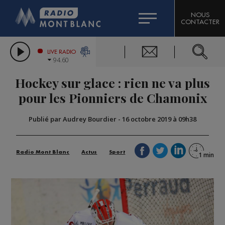
HOROSCOPE
CITIZEN MACHINERY
NOUS
CONTACTER
COMPAGNIE DU MONT-BLANC
LES CHRONIQUES DE L'EXPERT
GRAND MASSIF DOMAINES SKIABLES
LIVE RADIO
94.60
BORINI
Hockey sur glace : rien ne va plus
BIGARD
pour les Pionniers de Chamonix
Publié par Audrey Bourdier
-
16 octobre 2019 à 09h38
Radio Mont Blanc
Actus
Sport