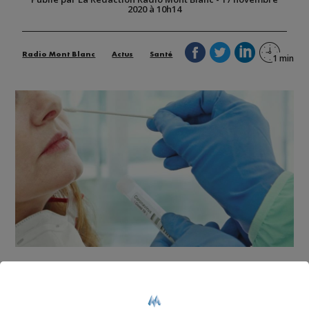
2020 à 10h14
Radio Mont Blanc
Actus
Santé
C’est une campagne de dépistage massive qui se
profile en Auvergne-Rhône-Alpes.