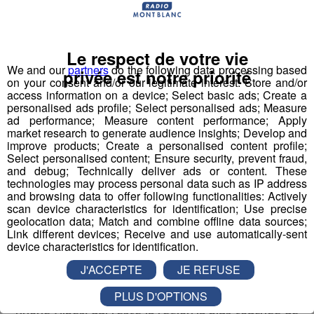
Quatre millions d’habitants, soit la moitié de la
population, pourront se faire tester la semaine juste
Le respect de votre vie
avant Noël, histoire de profiter des fêtes de fin d’année
We and our
partners
do the following data processing based
privée est notre priorité
sans avoir peur de contaminer ses proches.
on your consent and/or our legitimate interest: Store and/or
access information on a device; Select basic ads; Create a
personalised ads profile; Select personalised ads; Measure
Pour cela,
un millier de lieux de dépistage dédiés
ad performance; Measure content performance; Apply
seront aménagés et des cars sillonneront les
market research to generate audience insights; Develop and
milieux ruraux.
Des lycées pourront prendre part à ce
improve products; Create a personalised content profile;
Select personalised content; Ensure security, prevent fraud,
dispositif. 10 000 personnes vont être mobilisées.
and debug; Technically deliver ads or content. These
technologies may process personal data such as IP address
La plupart de ces tests seront antigéniques, c'est à dire
and browsing data to offer following functionalities: Actively
scan device characteristics for identification; Use precise
que
les résultats seront connus en moins de 30
geolocation data; Match and combine offline data sources;
minutes.
Deux millions de ces tests ont déjà été
Link different devices; Receive and use automatically-sent
commandés.
device characteristics for identification.
J'ACCEPTE
JE REFUSE
L’Agence régionale de santé aussi se mobilise pour
tester massivement la population d'Auvergne-
PLUS D'OPTIONS
Rhône-Alpes, qui reste la région la plus touchée de