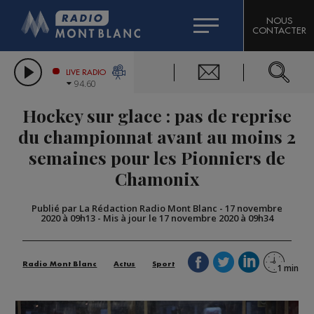
HOROSCOPE
CITIZEN MACHINERY
NOUS
CONTACTER
COMPAGNIE DU MONT-BLANC
LES CHRONIQUES DE L'EXPERT
GRAND MASSIF DOMAINES SKIABLES
LIVE RADIO
94.60
BORINI
Hockey sur glace : pas de reprise
BIGARD
du championnat avant au moins 2
semaines pour les Pionniers de
Chamonix
Publié par La Rédaction Radio Mont Blanc
-
17 novembre
2020 à 09h13
-
Mis à jour le 17 novembre 2020 à 09h34
Radio Mont Blanc
Actus
Sport