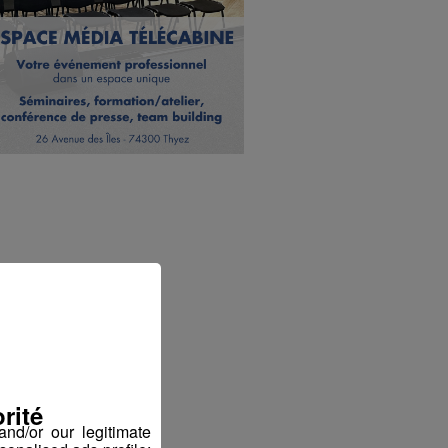
rité
nd/or our legitimate