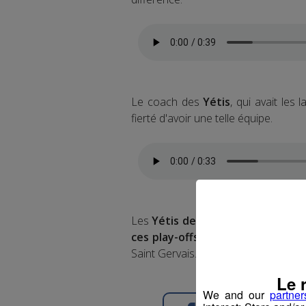
Le coach des
Yétis
, qui avait les
fierté d'avoir une telle équipe.
Les
Yétis de Mont-Blanc
connaiss
ces play-offs de D1, ça sera Nan
Saint Gervais.
Le 
We and our
partner