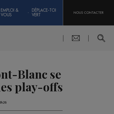
EMPLOI &
DÉPLACE-TOI
NOUS CONTACTER
VOUS
VERT
ont-Blanc se
des play-offs
0h26