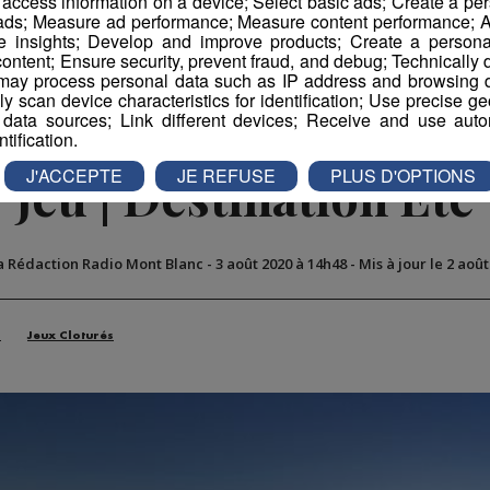
r access information on a device; Select basic ads; Create a per
book
Partager sur Twitter
 ads; Measure ad performance; Measure content performance; A
e insights; Develop and improve products; Create a personali
ontent; Ensure security, prevent fraud, and debug; Technically d
ay process personal data such as IP address and browsing da
vely scan device characteristics for identification; Use precise g
 data sources; Link different devices; Receive and use autom
ntification.
J'ACCEPTE
JE REFUSE
PLUS D'OPTIONS
Jeu | Destination Été
a Rédaction Radio Mont Blanc
-
3 août 2020 à 14h48
-
Mis à jour le 2 aoû
n
Jeux Cloturés