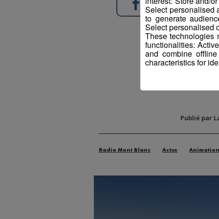
interest: Store and/o
Partager sur Face
Select personalised
to generate audienc
Select personalised c
These technologies m
functionalities: Acti
and combine offline
characteristics for ide
Publié par L
Radio Mont Blanc
Actus
Animatio