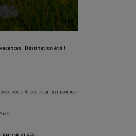
vacances : Déstination été !
ir avec vos entrées pour un maximum
7h45.
I RHONE ALPES
!