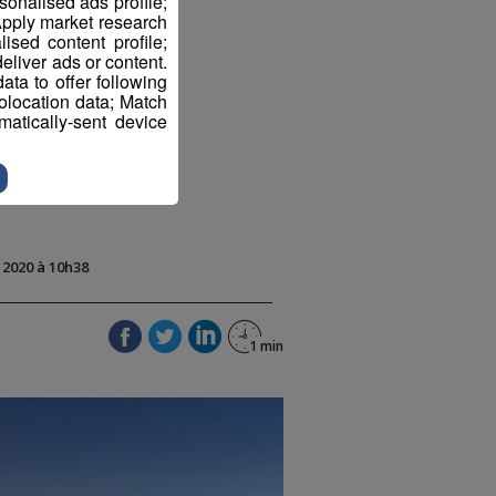
sonalised ads profile;
pply market research
sed content profile;
eliver ads or content.
ta to offer following
eolocation data; Match
atically-sent device
t 2020 à 10h38