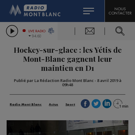
HOROSCOPE
CITIZEN MACHINERY
NOUS
CONTACTER
COMPAGNIE DU MONT-BLANC
LES CHRONIQUES DE L'EXPERT
GRAND MASSIF DOMAINES SKIABLES
LIVE RADIO
94.60
BORINI
Hockey-sur-glace : les Yétis de
BIGARD
Mont-Blanc gagnent leur
maintien en D1
Publié par La Rédaction Radio Mont Blanc
-
8 avril 2019 à
09h48
Radio Mont Blanc
Actus
Sport