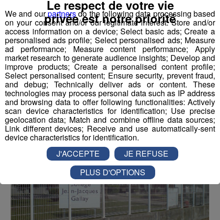
Le respect de votre vie
Scionzier : le quartier du Crozet
We and our
partners
do the following data processing based
privée est notre priorité
on your consent and/or our legitimate interest: Store and/or
va faire peau neuve
access information on a device; Select basic ads; Create a
personalised ads profile; Select personalised ads; Measure
ad performance; Measure content performance; Apply
Publié par La Rédaction Radio Mont Blanc
-
10 avril 2019 à
09h25
-
Mis à jour le 10 avril 2019 à 09h31
market research to generate audience insights; Develop and
improve products; Create a personalised content profile;
Select personalised content; Ensure security, prevent fraud,
and debug; Technically deliver ads or content. These
Radio Mont Blanc
Actus
technologies may process personal data such as IP address
Société
and browsing data to offer following functionalities: Actively
scan device characteristics for identification; Use precise
geolocation data; Match and combine offline data sources;
Link different devices; Receive and use automatically-sent
device characteristics for identification.
J'ACCEPTE
JE REFUSE
PLUS D'OPTIONS