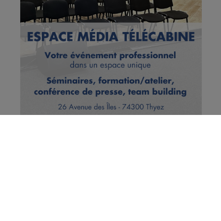
Les Houches : après la découverte
d'animaux égorgés, le maire porte
plainte
Publié par La Rédaction Radio Mont Blanc
-
10 avril 2019 à
09h34