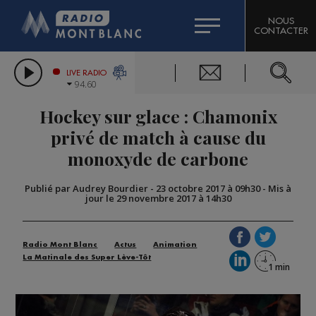
HOROSCOPE
CITIZEN MACHINERY
NOUS
CONTACTER
COMPAGNIE DU MONT-BLANC
LES CHRONIQUES DE L'EXPERT
GRAND MASSIF DOMAINES SKIABLES
LIVE RADIO
94.60
BORINI
Hockey sur glace : Chamonix
BIGARD
privé de match à cause du
monoxyde de carbone
Publié par Audrey Bourdier
-
23 octobre 2017 à 09h30
-
Mis à
jour le 29 novembre 2017 à 14h30
Radio Mont Blanc
Actus
Animation
La Matinale des Super Lève-Tôt