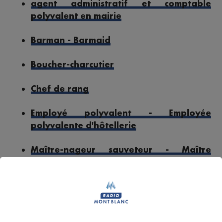
agent administratif et comptable
polyvalent en mairie
Barman - Barmaid
Boucher-charcutier
Chef de rang
Employé polyvalent - Employée
polyvalente d'hôtellerie
Maître-nageur sauveteur - Maître
nageuse sauveteuse
Professeur de physiques
Responsable accueil restauration H-F