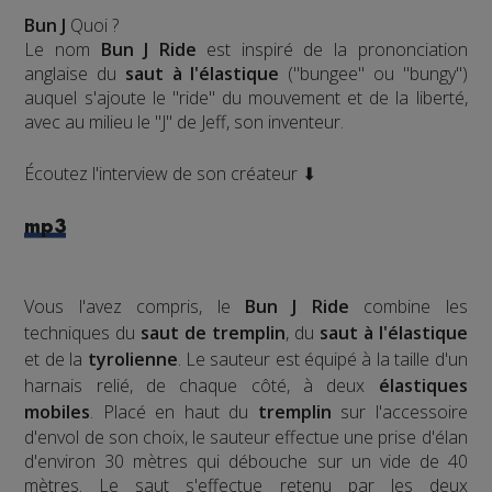
Bun J
Quoi ?
Le nom
Bun J Ride
est inspiré de la prononciation
anglaise du
saut à l'élastique
("bungee" ou "bungy")
auquel s'ajoute le "ride" du mouvement et de la liberté,
avec au milieu le "J" de Jeff, son inventeur.
Écoutez l'interview de son créateur ⬇
mp3
Vous l'avez compris, le
Bun J Ride
combine les
techniques du
saut de tremplin
, du
saut à l'élastique
et de la
tyrolienne
. Le sauteur est équipé à la taille d'un
harnais relié, de chaque côté, à deux
élastiques
mobiles
. Placé en haut du
tremplin
sur l'accessoire
d'envol de son choix, le sauteur effectue une prise d'élan
d'environ 30 mètres qui débouche sur un vide de 40
mètres. Le saut s'effectue retenu par les deux