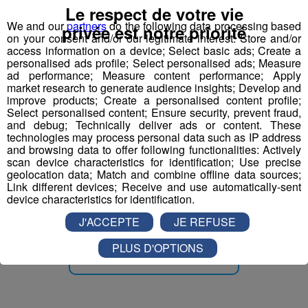
Le respect de votre vie
Serveur - Serveuse de restaurant
We and our
partners
do the following data processing based
privée est notre priorité
on your consent and/or our legitimate interest: Store and/or
access information on a device; Select basic ads; Create a
Serveur - serveuse
personalised ads profile; Select personalised ads; Measure
ad performance; Measure content performance; Apply
market research to generate audience insights; Develop and
Technicien(ne) contrôle et qualité
improve products; Create a personalised content profile;
mécanique travail métaux
Select personalised content; Ensure security, prevent fraud,
and debug; Technically deliver ads or content. These
technologies may process personal data such as IP address
and browsing data to offer following functionalities: Actively
scan device characteristics for identification; Use precise
geolocation data; Match and combine offline data sources;
Link different devices; Receive and use automatically-sent
Partager sur Facebook
device characteristics for identification.
J'ACCEPTE
JE REFUSE
PLUS D'OPTIONS
Partager sur Twitter