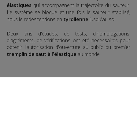
élastiques
qui accompagnent la trajectoire du sauteur.
Le système se bloque et une fois le sauteur stabilisé,
nous le redescendons en
tyrolienne
jusqu'au sol.
​Deux ans d'études, de tests, d'homologations,
d'agréments, de vérifications ont été nécessaires pour
obtenir l'autorisation d'ouverture au public du premier
tremplin de saut à l'élastique
au monde.
Pour la version hivernale, c'est un
saut à l'élastique
!
en ski
Partager sur Facebook