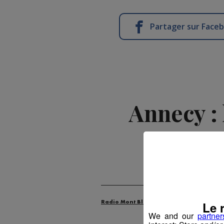
Partager sur Face
Annecy : 
Le 
Radio Mont Blanc
Actus
Santé
We and our
partner