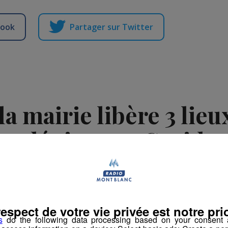
book
Partager sur Twitter
la mairie libère 3 lieu
dépistages Covid
Publié par La Rédaction Radio Mont Blanc
-
30 octobre 2020 à 08h58
respect de votre vie privée est notre prio
s
do the following data processing based on your consent a