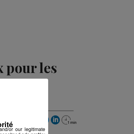
x pour les
rité
nd/or our legitimate