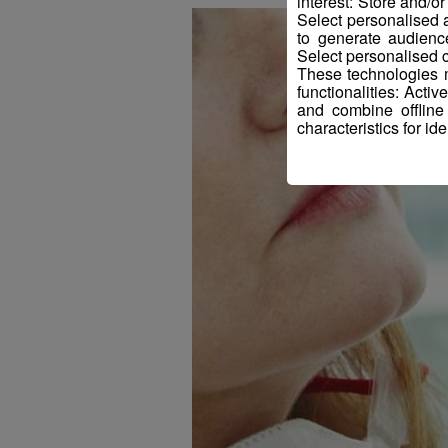
interest: Store and/o
Select personalised
to generate audienc
Select personalised c
These technologies m
functionalities: Acti
and combine offline
characteristics for ide