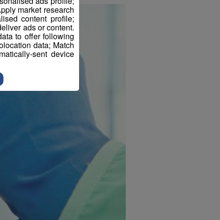
sonalised ads profile;
pply market research
sed content profile;
eliver ads or content.
ta to offer following
eolocation data; Match
atically-sent device