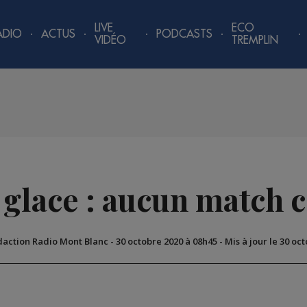
LIVE
ECO
ADIO
ACTUS
PODCASTS
VIDÉO
TREMPLIN
 glace : aucun match 
daction Radio Mont Blanc
-
30 octobre 2020 à 08h45
-
Mis à jour le 30 oc