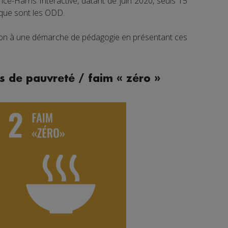
e-Harris Interactive, datant de juin 2020, seuls 15
 que sont les ODD.
tion à une démarche de pédagogie en présentant ces
s de pauvreté / faim « zéro »