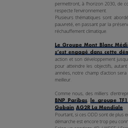
permettront, à l’horizon 2030, de co
respecte l’environnement.
Plusieurs thématiques sont abordée
pauvreté, en passant par la préserva
réchauffement climatique.
Le Groupe Mont Blanc Média
s’est engagé dans cette dé
action et son développement jusqu'
pour atteindre les objectifs, auta
années, notre champ d’action sera 
meilleur.
Comme nous, des milliers d’entrepr
,
BNP Paribas
le groupe TF1
,
...
Gobain
AG2R La Mondiale
Pourtant, si ces ODD sont de plus en
démarche est encore trop peu connu