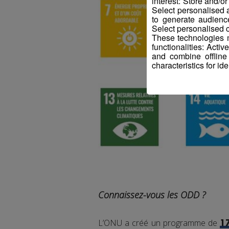
interest: Store and/o
Select personalised
to generate audienc
Select personalised c
These technologies m
functionalities: Acti
and combine offline
characteristics for ide
Connaissez-vous les ODD ?
L’ONU a créé un programme de
1