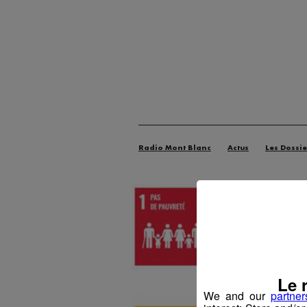
Radio Mont Blanc
Actus
Les Dossie
Le 
We and our
partner