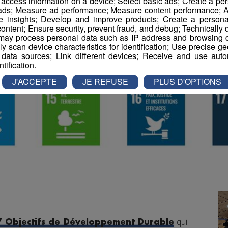
r access information on a device; Select basic ads; Create a per
 ads; Measure ad performance; Measure content performance; A
e insights; Develop and improve products; Create a personali
ontent; Ensure security, prevent fraud, and debug; Technically d
ay process personal data such as IP address and browsing da
vely scan device characteristics for identification; Use precise g
 data sources; Link different devices; Receive and use autom
ntification.
J'ACCEPTE
JE REFUSE
PLUS D'OPTIONS
qui
7 Objectifs de Développement Durable