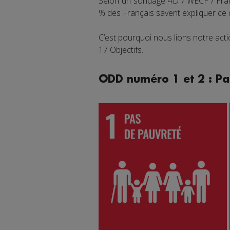
Selon un sondage 4D / WECF / Franc
% des Français savent expliquer ce
C’est pourquoi nous lions notre ac
17 Objectifs.
ODD numéro 1 et 2 : Pa