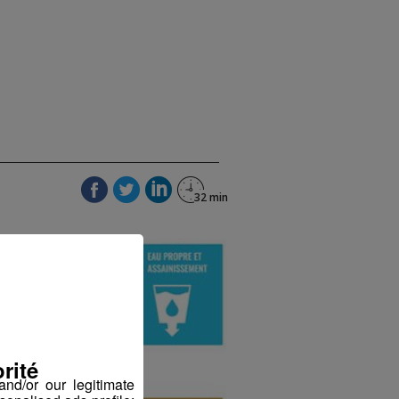
rité
nd/or our legitimate