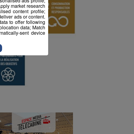
sonalised ads profile;
pply market research
sed content profile;
eliver ads or content.
ta to offer following
eolocation data; Match
atically-sent device