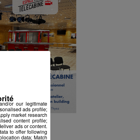
rité
nd/or our legitimate
sonalised ads profile;
pply market research
sed content profile;
eliver ads or content.
ta to offer following
eolocation data; Match