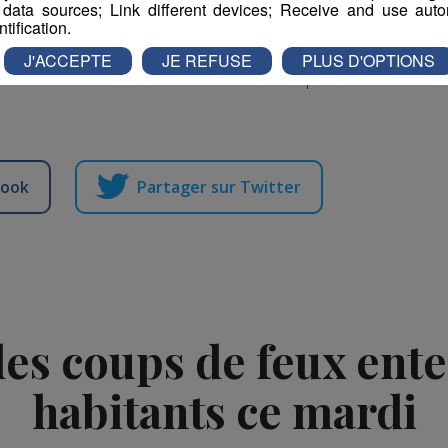
 data sources; Link different devices; Receive and use autom
ntification.
J'ACCEPTE
JE REFUSE
PLUS D'OPTIONS
on avec une cérémonie officielle à la nécropole des
book
Partager sur Twitter
des coups de feux ent
habitants ce mardi