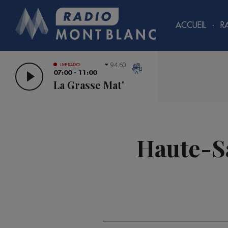
ACCUEIL
R
94.60
LIVE RADIO
07:00 - 11:00
La Grasse Mat'
Haute-Sa