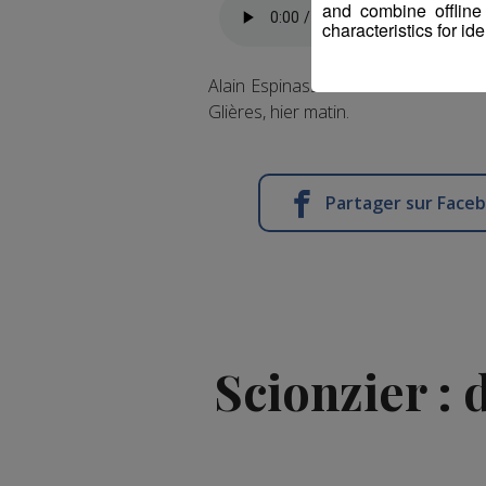
and combine offline
characteristics for ide
Alain Espinasse a entamé sa foncti
Glières, hier matin.
Partager sur Face
Scionzier : 