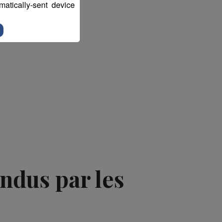
atically-sent device
endus par les