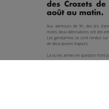
des Crozets de 
août au matin.
Aux alentours de 9h, des tirs d’ar
moins deux détonations ont été ente
Les gendarmes se sont rendus sur pl
de deux jeunes majeurs.
La ou les armes en question n’ont pa
Partager sur Face