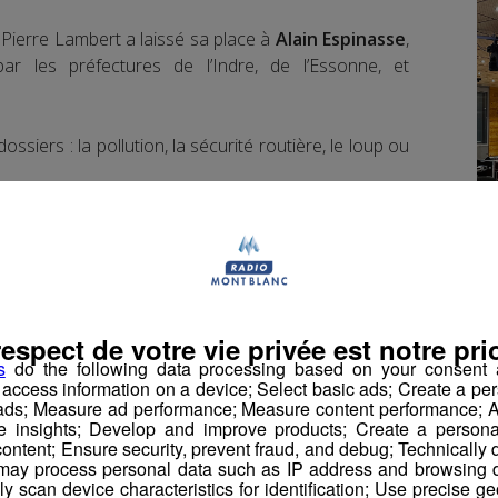
Pierre Lambert a laissé sa place à
Alain Espinasse
,
 les préfectures de l’Indre, de l’Essonne, et
siers : la pollution, la sécurité routière, le loup ou
Espinasse
.
respect de votre vie privée est notre prio
s nombreux dossiers et se familiariser avec les
s
do the following data processing based on your consent a
r access information on a device; Select basic ads; Create a per
 ads; Measure ad performance; Measure content performance; A
e insights; Develop and improve products; Create a personali
telé : il sera un homme de terrain.
ontent; Ensure security, prevent fraud, and debug; Technically d
ay process personal data such as IP address and browsing da
vely scan device characteristics for identification; Use precise g