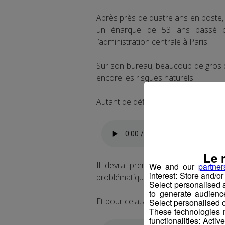
Après près de quatre ans en poste, 
un énarque de 53 ans passé par
l’administration centrale à Paris.
Sur son bureau, beaucoup de gros dos
encore les risques naturels.
Autant de défi à relever pour
Alain 
Le 
Il devra prendre connaissance de
We and our
partner
interest: Store and/o
problématiques de la région.
Select personalised
to generate audienc
Et pour cela, Alain Espinasse l’a mar
Select personalised c
These technologies m
functionalities: Acti