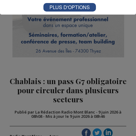
PLUS D'OPTIONS
Chablais : un pass G7 obligatoire
pour circuler dans plusieurs
secteurs
Publié par La Rédaction Radio Mont Blanc
-
9 juin 2026 à
08h08
-
Mis à jour le 9 juin 2026 à 08h46