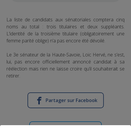
La liste de candidats aux sénatoriales comptera cinq
noms au total : trois titulaires et deux suppléants.
L’identité de la troisième titulaire (obligatoirement une
femme parité oblige) n’a pas encore été dévoilé.
Le 3e sénateur de la Haute-Savoie, Loïc Hervé, ne s’est,
lui, pas encore officiellement annoncé candidat à sa
réélection mais rien ne laisse croire qu’il souhaiterait se
retirer.
Partager sur Facebook
Partager sur Twitter