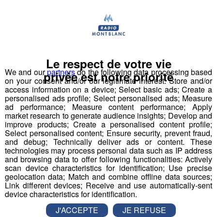
Le respect de votre vie
We and our
partners
do the following data processing based
privée est notre priorité
on your consent and/or our legitimate interest: Store and/or
access information on a device; Select basic ads; Create a
personalised ads profile; Select personalised ads; Measure
ad performance; Measure content performance; Apply
market research to generate audience insights; Develop and
improve products; Create a personalised content profile;
Select personalised content; Ensure security, prevent fraud,
and debug; Technically deliver ads or content. These
technologies may process personal data such as IP address
and browsing data to offer following functionalities: Actively
scan device characteristics for identification; Use precise
geolocation data; Match and combine offline data sources;
Link different devices; Receive and use automatically-sent
device characteristics for identification.
J'ACCEPTE
JE REFUSE