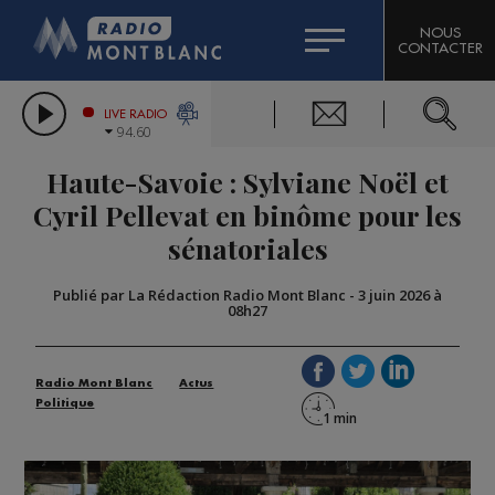
HOROSCOPE
CITIZEN MACHINERY
NOUS
CONTACTER
COMPAGNIE DU MONT-BLANC
LES CHRONIQUES DE L'EXPERT
GRAND MASSIF DOMAINES SKIABLES
LIVE RADIO
94.60
BORINI
Haute-Savoie : Sylviane Noël et
BIGARD
Cyril Pellevat en binôme pour les
sénatoriales
Publié par La Rédaction Radio Mont Blanc
-
3 juin 2026 à
08h27
Radio Mont Blanc
Actus
Politique