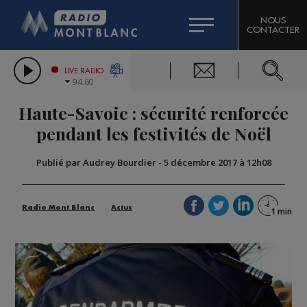
HOROSCOPE
CITIZEN MACHINERY
NOUS
CONTACTER
COMPAGNIE DU MONT-BLANC
LES CHRONIQUES DE L'EXPERT
GRAND MASSIF DOMAINES SKIABLES
LIVE RADIO
94.60
BORINI
Haute-Savoie : sécurité renforcée
BIGARD
pendant les festivités de Noël
Publié par Audrey Bourdier
-
5 décembre 2017 à 12h08
Radio Mont Blanc
Actus