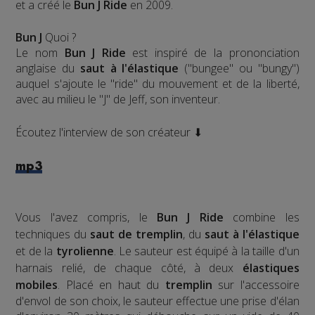
et a créé le
Bun J Ride
en 2009.
Bun J
Quoi ?
Le nom
Bun J Ride
est inspiré de la prononciation
anglaise du
saut à l'élastique
("bungee" ou "bungy")
auquel s'ajoute le "ride" du mouvement et de la liberté,
avec au milieu le "J" de Jeff, son inventeur.
Écoutez l'interview de son créateur ⬇
mp3
Vous l'avez compris, le
Bun J Ride
combine les
techniques du
saut de tremplin
, du
saut à l'élastique
et de la
tyrolienne
. Le sauteur est équipé à la taille d'un
harnais relié, de chaque côté, à deux
élastiques
mobiles
. Placé en haut du
tremplin
sur l'accessoire
d'envol de son choix, le sauteur effectue une prise d'élan