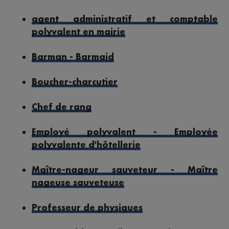
agent administratif et comptable
polyvalent en mairie
Barman - Barmaid
Boucher-charcutier
Chef de rang
Employé polyvalent - Employée
polyvalente d'hôtellerie
Maître-nageur sauveteur - Maître
nageuse sauveteuse
Professeur de physiques