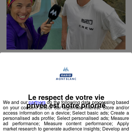
Pour vous, Jessica s'est laissée glisser sur une rampe à toute
vitesse pour tester le Saut à l'élastique en vélo sur le Bun J
Ride !
Le respect de votre vie
We and our
partners
do the following data processing based
privée est notre priorité
on your consent and/or our legitimate interest: Store and/or
access information on a device; Select basic ads; Create a
personalised ads profile; Select personalised ads; Measure
ad performance; Measure content performance; Apply
market research to generate audience insights; Develop and