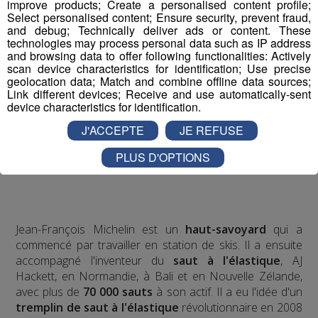
improve products; Create a personalised content profile;
Select personalised content; Ensure security, prevent fraud,
and debug; Technically deliver ads or content. These
technologies may process personal data such as IP address
and browsing data to offer following functionalities: Actively
scan device characteristics for identification; Use precise
geolocation data; Match and combine offline data sources;
Link different devices; Receive and use automatically-sent
device characteristics for identification.
J'ACCEPTE
JE REFUSE
PLUS D'OPTIONS
Jean-François Michelin est un
haut-savoyard
qui a
commencé par travailler en station de skis. Il a ensuite
accompagné l'inventeur du
saut à l'élastique
, AJ
Hackett, en Normandie, à Bali et en Nouvelle Zélande,
avec plus de
70 000 sauts
à son actif. Il a eu l'idée d'un
tremplin de saut à l'élastique
révolutionnaire en 2008