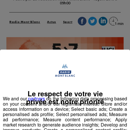
09h00
Radio Mont Blanc
Actus
Sport
Le respect de votre vie
We and our
partners
do the following data processing based
privée est notre priorité
on your consent and/or our legitimate interest: Store and/or
access information on a device; Select basic ads; Create a
personalised ads profile; Select personalised ads; Measure
ad performance; Measure content performance; Apply
market research to generate audience insights; Develop and
improve products; Create a personalised content profile;