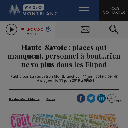
HOROSCOPE
CITIZEN MACHINERY
NOUS
CONTACTER
COMPAGNIE DU MONT-BLANC
LES CHRONIQUES DE L'EXPERT
GRAND MASSIF DOMAINES SKIABLES
LIVE RADIO
94.60
BORINI
Haute-Savoie : places qui
BIGARD
manquent, personnel à bout...rien
ne va plus dans les Ehpad
Publié par La rédaction Montblanclive
-
11 juin 2019 à 09h43
-
Mis à jour le 11 juin 2019 à 09h54
Radio Mont Blanc
Actus