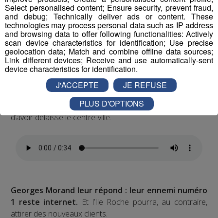
Select personalised content; Ensure security, prevent fraud,
and debug; Technically deliver ads or content. These
technologies may process personal data such as IP address
and browsing data to offer following functionalities: Actively
scan device characteristics for identification; Use precise
geolocation data; Match and combine offline data sources;
Les commerçants du centre-ville reprochent au
Link different devices; Receive and use automatically-sent
device characteristics for identification.
maire de Sallanches de ne pas les soutenir et
d’encourager la désertification du centre-
J'ACCEPTE
JE REFUSE
ville.
Isabelle Gonzalez, tient une agence immobilière
PLUS D'OPTIONS
près de la place Charles Albert. Elle en veut au maire
d’avoir délaissé le centre-ville.
Georges Morand leur répond : leur ennemi numéro
1 reste internet.
Et l’Ile Roche pourra, au contraire,
attirer des nouveaux clients.