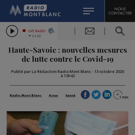
HOROSCOPE
CITIZEN MACHINERY
NOUS
CONTACTER
COMPAGNIE DU MONT-BLANC
LES CHRONIQUES DE L'EXPERT
GRAND MASSIF DOMAINES SKIABLES
LIVE RADIO
94.60
BORINI
Haute-Savoie : nouvelles mesures
BIGARD
de lutte contre le Covid-19
Publié par La Rédaction Radio Mont Blanc
-
13 octobre 2020
à 13h42
Radio Mont Blanc
Actus
Santé