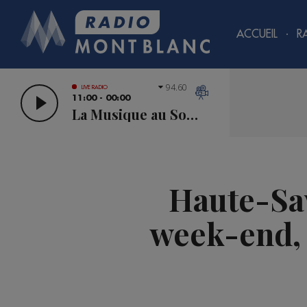
ACCUEIL
R
94.60
LIVE RADIO
11:00 - 00:00
La Musique au Sommet
Haute-Sav
week-end, 