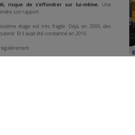
6, risque de s’effondrer sur lui-même.
Une
 rendre son rapport.
oisième étage est très fragile. Déjà, en 2000, des
soutenir. Et il avait été condamné en 2016.
régulièrement.
bles :
tout l'intérieur sera refait intégralement.
s.
022 et durer un an.
 26 employés concernés devraient être relogés
aison de retraite.
book
Partager sur Twitter