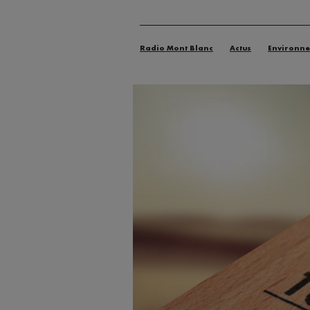
Radio Mont Blanc
Actus
Environn