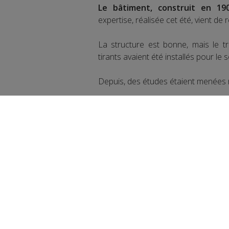
Le bâtiment, construit en 190
expertise, réalisée cet été, vient de
La structure est bonne, mais le tr
tirants avaient été installés pour le 
Depuis, des études étaient menées 
Cette fois, les travaux sont inélucta
Les façades, elles, ne changeront pa
Le chantier devrait commencer en 2
Les services municipaux et les
sur un parking situé près de la m
Partager sur Face