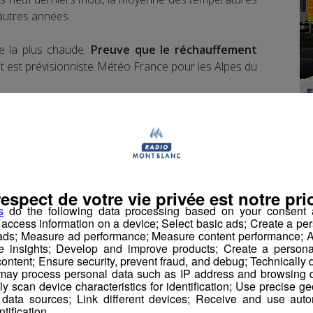
autres années.
ée la plus chaude.
Preuve que le réchauffement
ot est prévisionniste Météo France pour les Alpes du
nnaît depuis le début de la semaine, elle sont plus
respect de votre vie privée est notre prio
on.
La neige attendue ce week-end dès 1 300
s
do the following data processing based on your consent a
u précoce.
Mais un redoux est attendu la semaine
r access information on a device; Select basic ads; Create a per
 ads; Measure ad performance; Measure content performance; A
s Brunot.
e insights; Develop and improve products; Create a personali
ontent; Ensure security, prevent fraud, and debug; Technically d
ay process personal data such as IP address and browsing da
vely scan device characteristics for identification; Use precise g
 data sources; Link different devices; Receive and use autom
ntification.