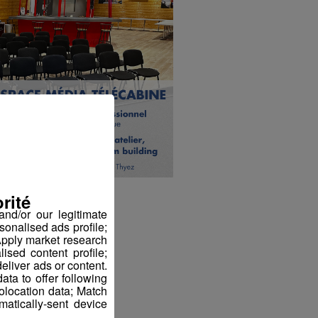
rité
nd/or our legitimate
sonalised ads profile;
pply market research
sed content profile;
eliver ads or content.
ta to offer following
eolocation data; Match
atically-sent device