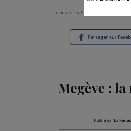
Quant à cet hiver, impossible de savoi
Partager sur Face
Megève : la 
Publié par La Rédac