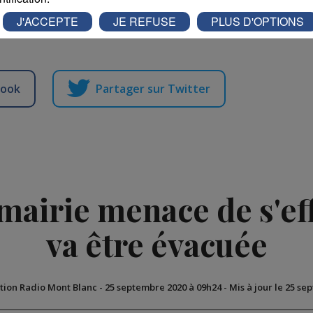
J'ACCEPTE
JE REFUSE
PLUS D'OPTIONS
r pour l’instant s’il sera doux ou rude.
book
Partager sur Twitter
mairie menace de s'ef
va être évacuée
tion Radio Mont Blanc
-
25 septembre 2020 à 09h24
-
Mis à jour le 25 se