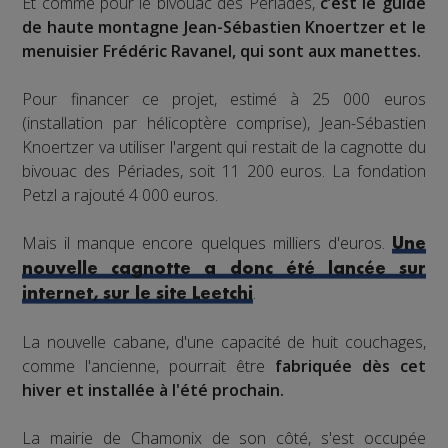
Et comme pour le bivouac des Périades,
c’est le guide
de haute montagne Jean-Sébastien Knoertzer et le
menuisier Frédéric Ravanel, qui sont aux manettes.
Pour financer ce projet, estimé à 25 000 euros
(installation par hélicoptère comprise), Jean-Sébastien
Knoertzer va utiliser l'argent qui restait de la cagnotte du
bivouac des Périades, soit 11 200 euros. La fondation
Petzl a rajouté 4 000 euros.
Mais il manque encore quelques milliers d'euros.
Une
nouvelle cagnotte a donc été lancée sur
.
internet, sur le site Leetchi
La nouvelle cabane, d'une capacité de huit couchages,
comme l'ancienne, pourrait être
fabriquée dès cet
hiver et installée à l'été prochain.
La mairie de Chamonix de son côté, s'est occupée