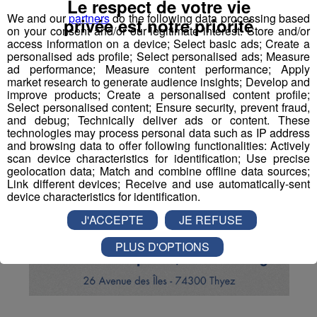
Le respect de votre vie
We and our
partners
do the following data processing based
privée est notre priorité
on your consent and/or our legitimate interest: Store and/or
access information on a device; Select basic ads; Create a
personalised ads profile; Select personalised ads; Measure
ad performance; Measure content performance; Apply
market research to generate audience insights; Develop and
improve products; Create a personalised content profile;
Select personalised content; Ensure security, prevent fraud,
and debug; Technically deliver ads or content. These
technologies may process personal data such as IP address
and browsing data to offer following functionalities: Actively
scan device characteristics for identification; Use precise
geolocation data; Match and combine offline data sources;
Link different devices; Receive and use automatically-sent
device characteristics for identification.
J'ACCEPTE
JE REFUSE
PLUS D'OPTIONS