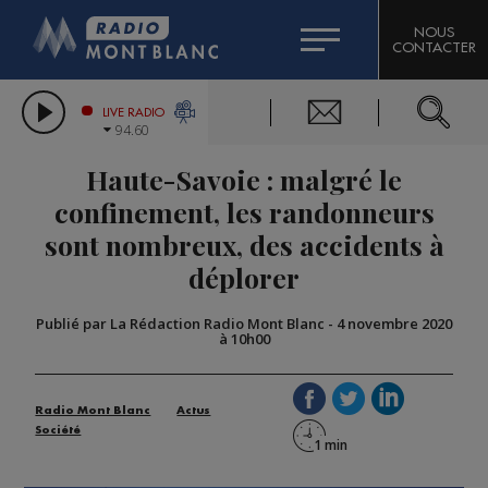
HOROSCOPE
CITIZEN MACHINERY
NOUS
CONTACTER
COMPAGNIE DU MONT-BLANC
LES CHRONIQUES DE L'EXPERT
GRAND MASSIF DOMAINES SKIABLES
LIVE RADIO
94.60
BORINI
Haute-Savoie : malgré le
BIGARD
confinement, les randonneurs
sont nombreux, des accidents à
déplorer
Publié par La Rédaction Radio Mont Blanc
-
4 novembre 2020
à 10h00
Radio Mont Blanc
Actus
Société