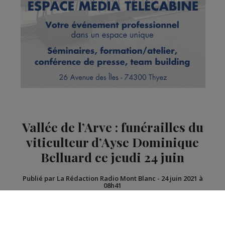
Vallée de l’Arve : funérailles du
viticulteur d’Ayse Dominique
Belluard ce jeudi 24 juin
Publié par La Rédaction Radio Mont Blanc
-
24 juin 2021 à
08h41
Radio Mont Blanc
Actus