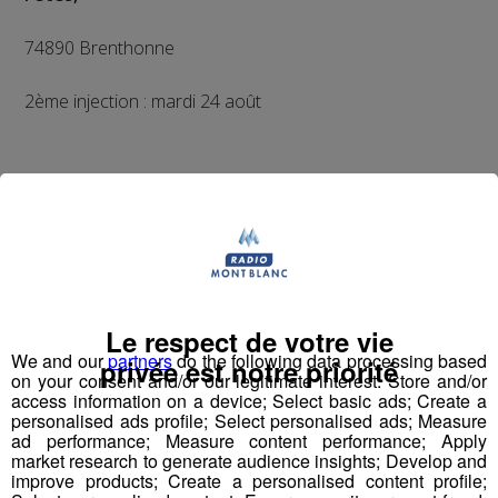
74890 Brenthonne
2ème injection : mardi 24 août
Pour tout renseignement : 04 50 33 22 96
Partager sur Facebook
Le respect de votre vie
We and our
partners
do the following data processing based
privée est notre priorité
on your consent and/or our legitimate interest: Store and/or
Partager sur Twitter
access information on a device; Select basic ads; Create a
personalised ads profile; Select personalised ads; Measure
ad performance; Measure content performance; Apply
market research to generate audience insights; Develop and
improve products; Create a personalised content profile;