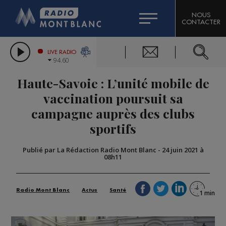
HOROSCOPE
CITIZEN MACHINERY
NOUS
CONTACTER
COMPAGNIE DU MONT-BLANC
LES CHRONIQUES DE L'EXPERT
GRAND MASSIF DOMAINES SKIABLES
LIVE RADIO
94.60
BORINI
Haute-Savoie : L’unité mobile de
BIGARD
vaccination poursuit sa
campagne auprès des clubs
sportifs
Publié par La Rédaction Radio Mont Blanc
-
24 juin 2021 à
08h11
Radio Mont Blanc
Actus
Santé