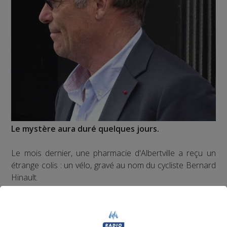
Le mystère aura duré quelques jours.
Le mois dernier, une pharmacie d'Albertville a reçu un
étrange colis : un vélo, gravé au nom du cycliste Bernard
Hinault.
Le carton était très endommagé, impossible donc pour
les employés de trouver le nom de l'expéditeur ou du
destinataire.