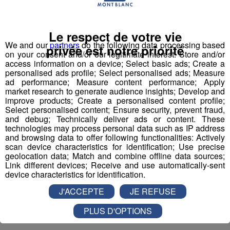
Grâce à un article de nos confrères du Dauphiné Libéré,
Le respect de votre vie
un habitant de la Manche, en Normandie, a reconnu son
We and our
partners
do the following data processing based
privée est notre priorité
bien : il avait en fait acheté ce vélo à un internaute, et
on your consent and/or our legitimate interest: Store and/or
s’inquiétait de ne pas l’avoir reçu.
access information on a device; Select basic ads; Create a
personalised ads profile; Select personalised ads; Measure
ad performance; Measure content performance; Apply
Il compte bien le récupérer le 21 juillet prochain, quand il
market research to generate audience insights; Develop and
viendra à Albertville assister à l’étape du Tour de France.
improve products; Create a personalised content profile;
Select personalised content; Ensure security, prevent fraud,
and debug; Technically deliver ads or content. These
Bernard Hinault lui-même pourrait bien lui remettre.
technologies may process personal data such as IP address
and browsing data to offer following functionalities: Actively
scan device characteristics for identification; Use precise
Reste à savoir comment un colis de la taille d’un vélo a
geolocation data; Match and combine offline data sources;
pu se perdre.
Link different devices; Receive and use automatically-sent
device characteristics for identification.
J'ACCEPTE
JE REFUSE
Partager sur Facebook
PLUS D'OPTIONS