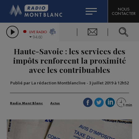
HOROSCOPE
CITIZEN MACHINERY
NOUS
CONTACTER
COMPAGNIE DU MONT-BLANC
LES CHRONIQUES DE L'EXPERT
GRAND MASSIF DOMAINES SKIABLES
LIVE RADIO
94.60
BORINI
Haute-Savoie : les services des
BIGARD
impôts renforcent la proximité
avec les contribuables
Publié par La rédaction Montblanclive
-
3 juillet 2019 à 12h52
Radio Mont Blanc
Actus