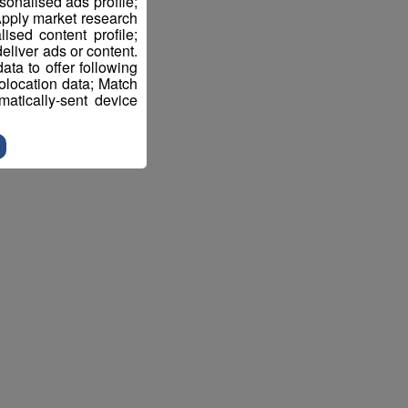
sonalised ads profile;
pply market research
sed content profile;
eliver ads or content.
ta to offer following
eolocation data; Match
atically-sent device