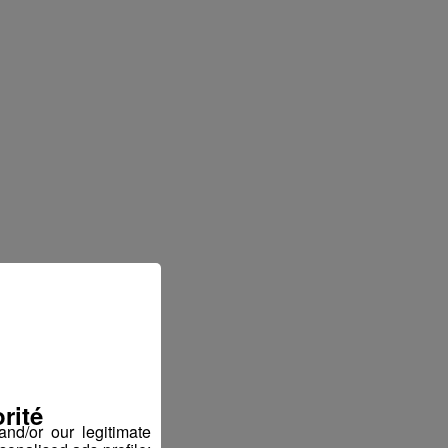
rité
nd/or our legitimate