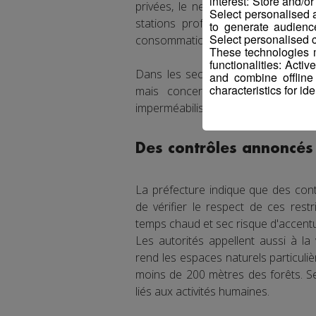
interest: Store and/o
privées, le nettoyage des façades
Select personalised
stations professionnelles. Les act
to generate audienc
Select personalised c
consommation d'eau de 50 %, sauf 
These technologies m
functionalities: Acti
Dans les secteurs maintenus en ale
and combine offline
characteristics for ide
mais concernent-elles aussi l'ar
imperméabilisées ou encore l'irrigati
Des contrôles annoncés
La préfecture indique que des cont
de vérifier le respect de ces restr
temps chaud et sec risque d'accen
Les autorités appellent aussi à la
rend les espaces naturels particuliè
moins de 200 mètres des forêts. Se
liés aux activités humaines.