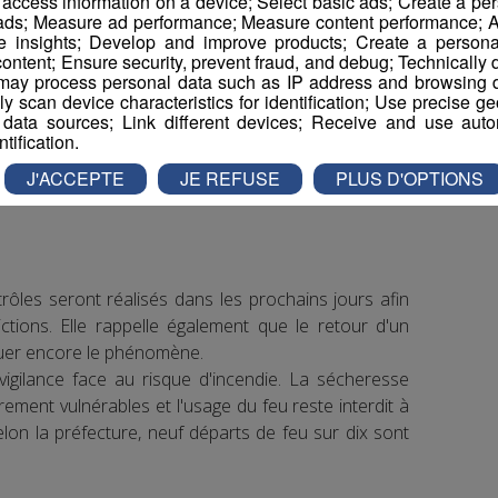
r access information on a device; Select basic ads; Create a per
 ou encore le lavage des véhicules en dehors des
 ads; Measure ad performance; Measure content performance; A
ivités industrielles doivent également réduire leur
e insights; Develop and improve products; Create a personali
ontent; Ensure security, prevent fraud, and debug; Technically d
dérogation.
ay process personal data such as IP address and browsing da
vely scan device characteristics for identification; Use precise g
rte, les restrictions restent moins contraignantes
 data sources; Link different devices; Receive and use autom
ntification.
rosage, les piscines, le nettoyage des surfaces
on agricole.
J'ACCEPTE
JE REFUSE
PLUS D'OPTIONS
rôles seront réalisés dans les prochains jours afin
ictions. Elle rappelle également que le retour d'un
tuer encore le phénomène.
 vigilance face au risque d'incendie. La sécheresse
rement vulnérables et l'usage du feu reste interdit à
lon la préfecture, neuf départs de feu sur dix sont