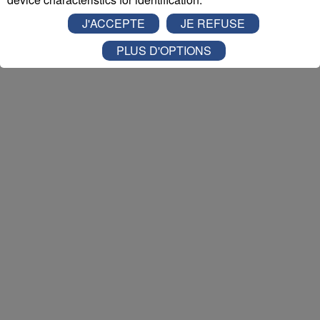
Nathan est allé tester pour vous
Verticalp Émosson,
J'ACCEPTE
JE REFUSE
dans la Vallée du Trient
:
PLUS D'OPTIONS