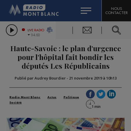
HOROSCOPE
CITIZEN MACHINERY
NOUS
CONTACTER
COMPAGNIE DU MONT-BLANC
LES CHRONIQUES DE L'EXPERT
GRAND MASSIF DOMAINES SKIABLES
LIVE RADIO
94.60
BORINI
Haute-Savoie : le plan d'urgence
BIGARD
pour l'hôpital fait bondir les
députés Les Républicains
Publié par Audrey Bourdier
-
21 novembre 2019 à 10h13
Radio Mont Blanc
Actus
Politique
Société