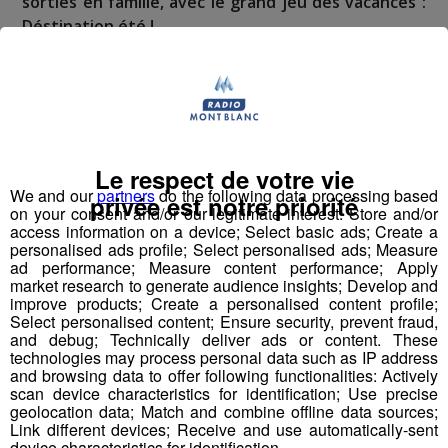
sorties en famille, avec le grand jeu des vacances :
Déstination été !
Deux rendez-vous par jour, à 8h45 et 17h45 sur
Radio Mont Blanc !
Déstination été ! Une question...une destination !
Le respect de votre vie
Nous vous poserons une question, a vous de faire le
We and our
partners
do the following data processing based
privée est notre priorité
on your consent and/or our legitimate interest: Store and/or
bon choix entre les 3 réponses pour repartir avec vos
access information on a device; Select basic ads; Create a
entrées pour un maximum d'activités dans la région !
personalised ads profile; Select personalised ads; Measure
ad performance; Measure content performance; Apply
market research to generate audience insights; Develop and
Inscription par téléphone toute la journée pour
improve products; Create a personalised content profile;
participer aux 2 tirages au sort par jour à 8h45 et 17h45.
Select personalised content; Ensure security, prevent fraud,
Appelez le standard au 04 50 58 24 09
and debug; Technically deliver ads or content. These
technologies may process personal data such as IP address
and browsing data to offer following functionalities: Actively
Pour cette semaine on vous offre vos entrées pour vous
scan device characteristics for identification; Use precise
et la personne de votre choix pour
WALIBI RHONE
geolocation data; Match and combine offline data sources;
Link different devices; Receive and use automatically-sent
ALPES
!
device characteristics for identification.