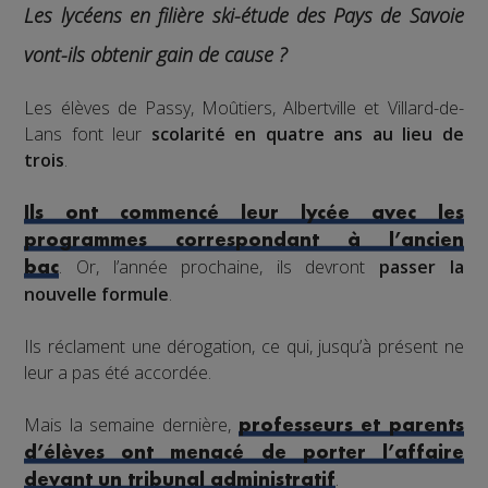
Les lycéens en filière ski-étude des Pays de Savoie
vont-ils obtenir gain de cause ?
Les élèves de Passy, Moûtiers, Albertville et Villard-de-
Lans font leur
scolarité en quatre ans au lieu de
trois
.
Ils ont commencé leur lycée avec les
programmes correspondant à l’ancien
. Or, l’année prochaine, ils devront
passer la
bac
nouvelle formule
.
Ils réclament une dérogation, ce qui, jusqu’à présent ne
leur a pas été accordée.
Mais la semaine dernière,
professeurs et parents
d’élèves ont menacé de porter l’affaire
.
devant un tribunal administratif