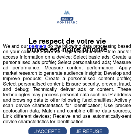
Radio Mont Blanc !
Déstination été ! Une question...une destination !
Nous vous poserons une question, a vous de faire le
Le respect de votre vie
bon choix entre les 3 réponses pour repartir avec vos
We and our
partners
do the following data processing based
entrées pour un maximum d'activités dans la région !
privée est notre priorité
on your consent and/or our legitimate interest: Store and/or
access information on a device; Select basic ads; Create a
Inscription par téléphone toute la journée pour
personalised ads profile; Select personalised ads; Measure
ad performance; Measure content performance; Apply
participer aux 2 tirages au sort par jour à 8h45 et 17h45.
market research to generate audience insights; Develop and
Appelez le standard au 04 50 58 24 09
improve products; Create a personalised content profile;
Select personalised content; Ensure security, prevent fraud,
and debug; Technically deliver ads or content. These
Pour cette semaine on vous offre vos entrées pour vous
technologies may process personal data such as IP address
et la personne de votre choix pour
WALIBI RHONE
and browsing data to offer following functionalities: Actively
ALPES
!
scan device characteristics for identification; Use precise
geolocation data; Match and combine offline data sources;
Link different devices; Receive and use automatically-sent
Nathan est allé tester pour vous
Verticalp Émosson,
device characteristics for identification.
dans la Vallée du Trient
:
J'ACCEPTE
JE REFUSE