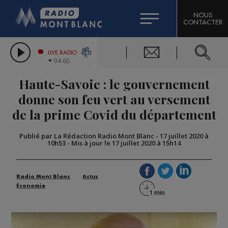
HOROSCOPE
CITIZEN MACHINERY
NOUS
CONTACTER
COMPAGNIE DU MONT-BLANC
LES CHRONIQUES DE L'EXPERT
GRAND MASSIF DOMAINES SKIABLES
LIVE RADIO
94.60
BORINI
Haute-Savoie : le gouvernement
BIGARD
donne son feu vert au versement
de la prime Covid du département
Publié par La Rédaction Radio Mont Blanc
-
17 juillet 2020 à
10h53
-
Mis à jour le 17 juillet 2020 à 15h14
Radio Mont Blanc
Actus
Économie