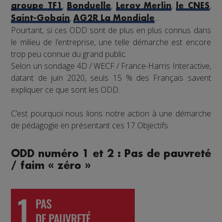
,
,
,
,
groupe TF1
Bonduelle
Leroy Merlin
le CNES
,
...
Saint-Gobain
AG2R La Mondiale
Pourtant, si ces ODD sont de plus en plus connus dans
le milieu de l’entreprise, une telle démarche est encore
trop peu connue du grand public.
Selon un sondage 4D / WECF / France-Harris Interactive,
datant de juin 2020, seuls 15 % des Français savent
expliquer ce que sont les ODD.
C’est pourquoi nous lions notre action à une démarche
de pédagogie en présentant ces 17 Objectifs.
ODD numéro 1 et 2 : Pas de pauvreté
/ faim « zéro »