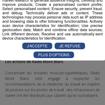
market research to generate audience insights; Develop and
réduire les accidents du travail et les situations à
improve products; Create a personalised content profile;
risques ainsi que les troubles musculo-
Select personalised content; Ensure security, prevent fraud,
and debug; Technically deliver ads or content. These
squelettiques et les risques psycho-sociaux
technologies may process personal data such as IP address
Sensibiliser ses employés aux risques liés à la
and browsing data to offer following functionalities: Actively
sédentarité lors d’une journée de travail
scan device characteristics for identification; Use precise
geolocation data; Match and combine offline data sources;
Soutenir les campagnes préventives de santé
Link different devices; Receive and use automatically-sent
publique sur les maladies graves, telles que le
device characteristics for identification.
VIH/SIDA, le cancer, les maladies
J'ACCEPTE
JE REFUSE
cardiovasculaires, le paludisme, la tuberculose ou
l’obésité
PLUS D'OPTIONS
Les actions de Radio Mont Blanc
Concernant les troubles musculo-squelettiques, Radio
Mont Blanc s’est engagé à respecter les
recommandations de la médecine du travail en matière
de posture sur les postes de travail : des rehausseurs de
clavier ont été distribués aux salariés qui le souhaitaient.