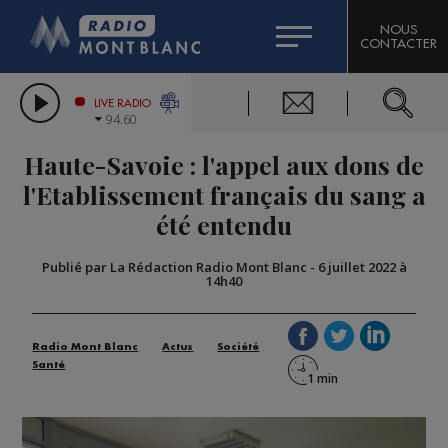
HOROSCOPE
CITIZEN MACHINERY
NOUS
CONTACTER
COMPAGNIE DU MONT-BLANC
LES CHRONIQUES DE L'EXPERT
GRAND MASSIF DOMAINES SKIABLES
LIVE RADIO
94.60
BORINI
Haute-Savoie : l'appel aux dons de
BIGARD
l'Etablissement français du sang a
été entendu
Publié par La Rédaction Radio Mont Blanc
-
6 juillet 2022 à
14h40
Radio Mont Blanc
Actus
Société
Santé