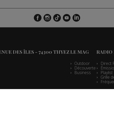
VENUE DES ÎLES - 74300 THYEZ
LE MAG
RADIO
Outdoor
Direct 
Découverte
Émissio
Business
Playlis
Grille
Fréque
Espace