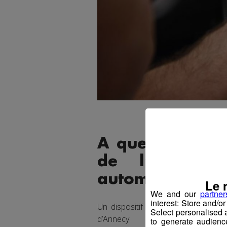
A quelques jour
de l’ordre et
automobilistes.
Le 
We and our
partner
interest: Store and/o
Un dispositif bien visible de gen
Select personalised
d’Annecy.
to generate audienc