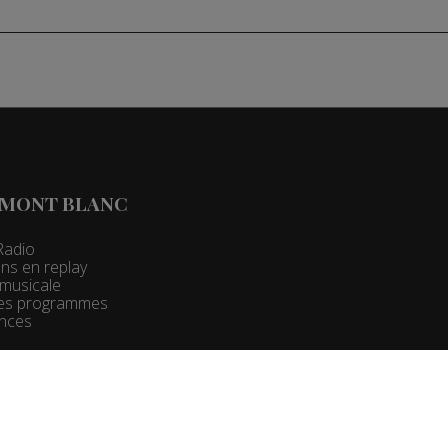
 MONT BLANC
Radio
ns en replay
t musicale
 des programmes
nces
 Pro :
Groupe Mont Blanc Médias