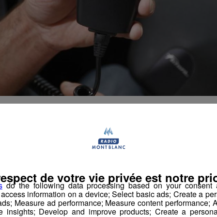
s des réveillons de fin d’a
 la sécurité routière s
respect de votre vie privée est notre prio
s
do the following data processing based on your consent a
r access information on a device; Select basic ads; Create a per
darmes de l’escadron départemental de sécurité routière a ét
 ads; Measure ad performance; Measure content performance; A
e insights; Develop and improve products; Create a personali