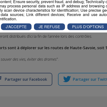
ontent; Ensure security, prevent fraud, and debug; Technically d
ay process personal data such as IP address and browsing da
urité Routière, ils ont distribué 500 éthylotests aux conducteur
vely scan device characteristics for identification; Use precise g
 data sources; Link different devices; Receive and use autom
ntification.
it de boissons alcoolisées seront évidemment ciblés notamment l
J'ACCEPTE
JE REFUSE
PLUS D'OPTIONS
nt distribués d’ici la fin de l’année lors des contrôles.
rts sont à déplorer sur les routes de Haute-Savoie, soit 1
 sauver des vies, éviter des drames
".
Partager sur Facebook
Partager sur Twit