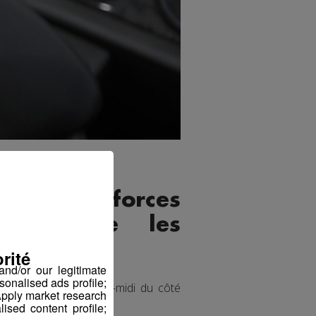
nnée, les forces
ensibilise les
rité
nd/or our legitimate
sonalised ads profile;
é déployé mardi après-midi du côté
pply market research
sed content profile;